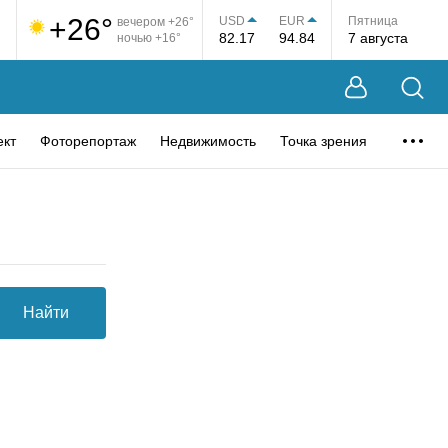
+26°
USD
EUR
Пятница
вечером +26°
82.17
94.84
7 августа
ночью +16°
ект
Фоторепортаж
Недвижимость
Точка зрения
Найти