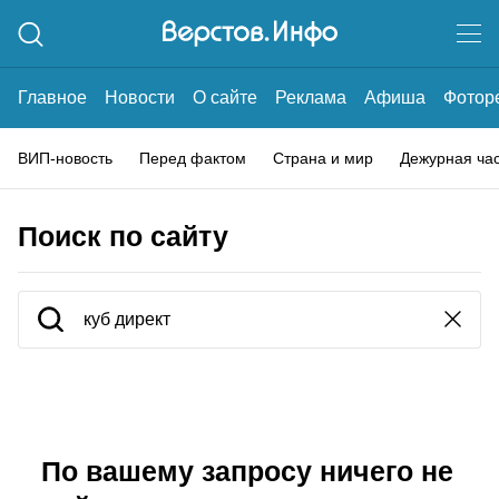
Главное
Новости
О сайте
Реклама
Афиша
Фотор
ВИП-новость
Перед фактом
Страна и мир
Дежурная ча
Поиск по сайту
По вашему запросу ничего не