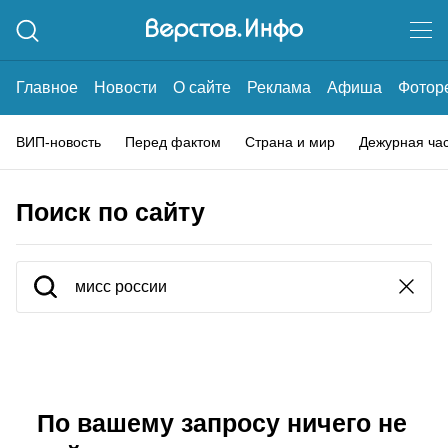
Главное
Новости
О сайте
Реклама
Афиша
Фотор
ВИП-новость
Перед фактом
Страна и мир
Дежурная ча
Поиск по сайту
По вашему запросу ничего не