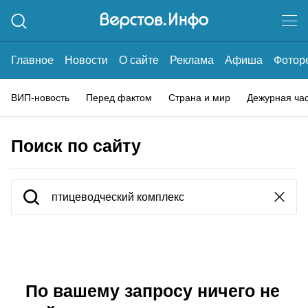
Главное
Новости
О сайте
Реклама
Афиша
Фотор
ВИП-новость
Перед фактом
Страна и мир
Дежурная ча
Поиск по сайту
По вашему запросу ничего не