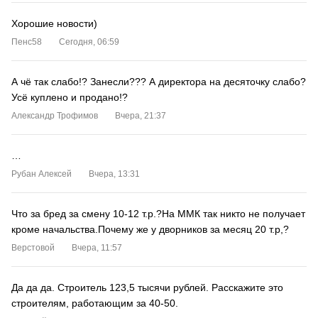
Хорошие новости)
Пенс58
Сегодня, 06:59
А чё так слабо!? Занесли??? А директора на десяточку слабо?
Усё куплено и продано!?
Александр Трофимов
Вчера, 21:37
…
Рубан Алексей
Вчера, 13:31
Что за бред за смену 10-12 т.р.?На ММК так никто не получает
кроме начальства.Почему же у дворников за месяц 20 т.р,?
Верстовой
Вчера, 11:57
Да да да. Строитель 123,5 тысячи рублей. Расскажите это
строителям, работающим за 40-50.