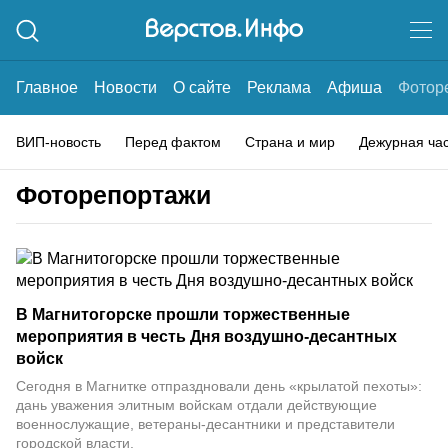
Главное
Новости
О сайте
Реклама
Афиша
Фотор
ВИП-новость
Перед фактом
Страна и мир
Дежурная ча
Фоторепортажи
В Магнитогорске прошли торжественные
мероприятия в честь Дня воздушно-десантных
войск
Сегодня в Магнитке отпраздновали день «крылатой пехоты»:
дань уважения элитным войскам отдали действующие
военнослужащие, ветераны-десантники и представители
городской власти.