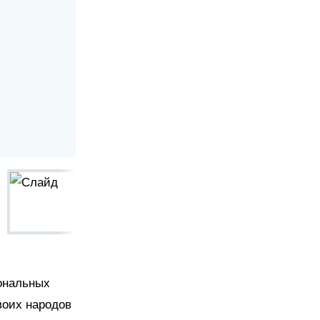
ональных
воих народов