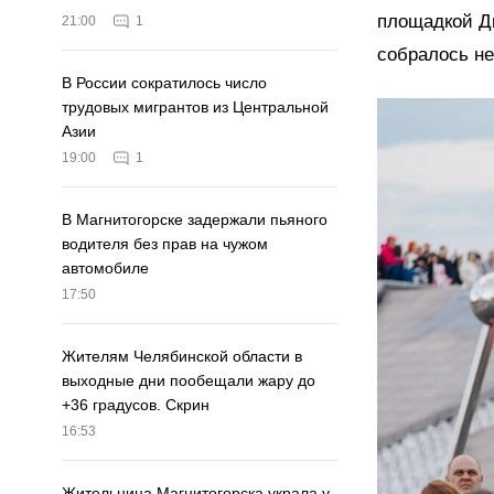
площадкой Дн
21:00
1
собралось не
В России сократилось число
трудовых мигрантов из Центральной
Азии
19:00
1
В Магнитогорске задержали пьяного
водителя без прав на чужом
автомобиле
17:50
Жителям Челябинской области в
выходные дни пообещали жару до
+36 градусов. Скрин
16:53
Жительница Магнитогорска украла у