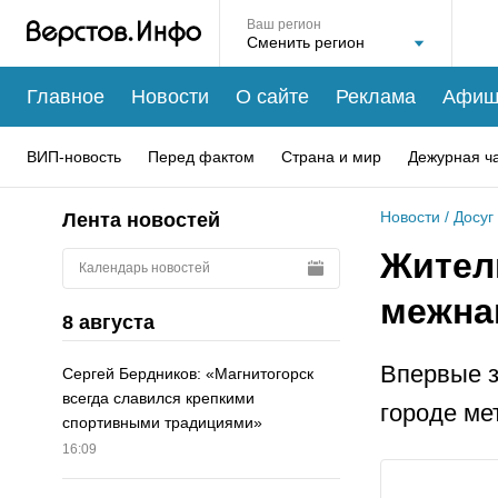
Ваш регион
Главное
Новости
О сайте
Реклама
Афиш
ВИП-новость
Перед фактом
Страна и мир
Дежурная ч
Новости
/
Досуг
Лента новостей
Жител
Календарь новостей
межна
8 августа
Впервые з
Сергей Бердников: «Магнитогорск
всегда славился крепкими
городе ме
спортивными традициями»
16:09