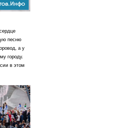
 сердце
ную песню
ровод, а у
му городу.
сии в этом