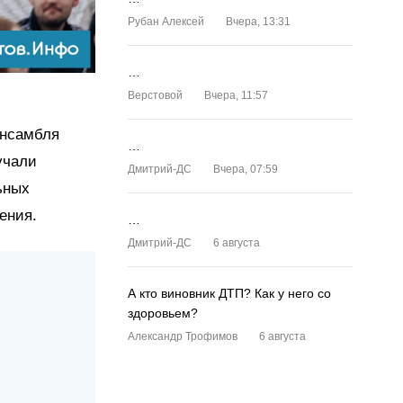
Рубан Алексей
Вчера, 13:31
…
Верстовой
Вчера, 11:57
ансамбля
…
учали
Дмитрий-ДС
Вчера, 07:59
ьных
ения.
…
Дмитрий-ДС
6 августа
А кто виновник ДТП? Как у него со
здоровьем?
Александр Трофимов
6 августа