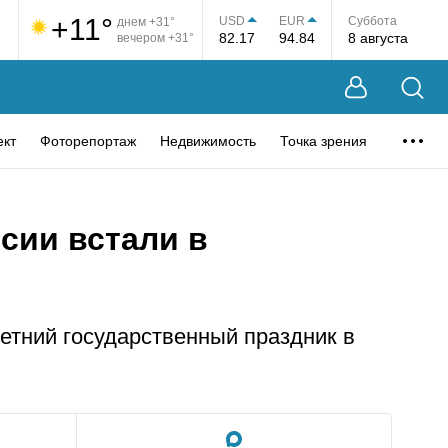
+11°
USD
EUR
Суббота
днем +31°
82.17
94.84
8 августа
вечером +31°
ект
Фоторепортаж
Недвижимость
Точка зрения
сии встали в
етний государственный праздник в