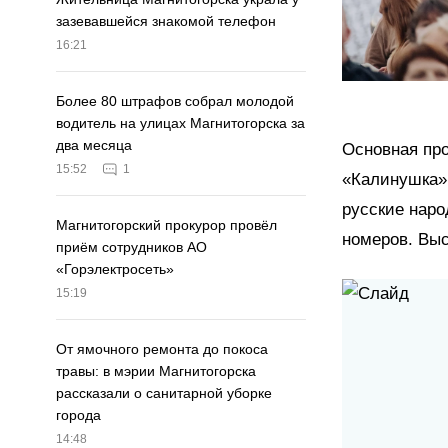
зазевавшейся знакомой телефон
16:21
Более 80 штрафов собрал молодой
водитель на улицах Магнитогорска за
два месяца
Основная про
15:52
1
«Калинушка»,
русские наро
Магнитогорский прокурор провёл
номеров. Выс
приём сотрудников АО
«Горэлектросеть»
15:19
От ямочного ремонта до покоса
травы: в мэрии Магнитогорска
рассказали о санитарной уборке
города
14:48