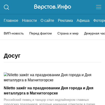
Главное
Новости
О сайте
Реклама
Афиша
Фотор
ВИП-новость
Перед фактом
Страна и мир
Дежурная ча
Досуг
Niletto зажёг на праздновании Дня города и Дня
металлурга в Магнитогорске
Российский певец и танцор стал хедлайнером главных
городских праздников, которые накануне отметили в парке