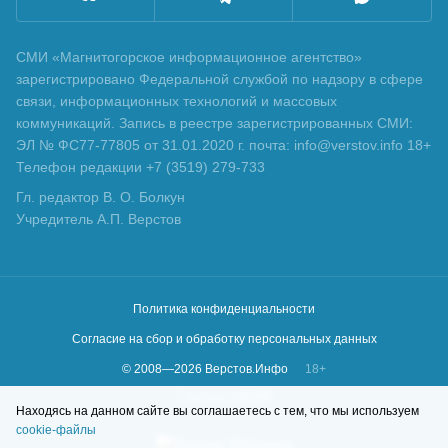
СМИ «Магнитогорское информационное агентство»
зарегистрировано Федеральной службой по надзору в сфере
связи, информационных технологий и массовых
коммуникаций. Запись в реестре зарегистрированных СМИ:
ЭЛ № ФС77-77805 от 31.01.2020 г. почта: info@verstov.info 18+
Телефон редакции +7 (3519) 279-733
Гл. редактор В. О. Болкун
Учредитель А.П. Верстов
Политика конфиденциальности
Согласие на сбор и обработку персональных данных
© 2008—
2026
Верстов.Инфо
18+
Сделано в
KLBR
Находясь на данном сайте вы соглашаетесь с тем, что мы используем
cookie-файлы