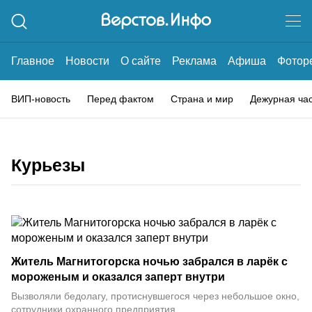
Главное
Новости
О сайте
Реклама
Афиша
Фотор
ВИП-новость
Перед фактом
Страна и мир
Дежурная ча
Курьезы
Житель Магнитогорска ночью забрался в ларёк с
мороженым и оказался заперт внутри
Вызволяли бедолагу, протиснувшегося через небольшое окно,
сотрудники охранного предприятия.