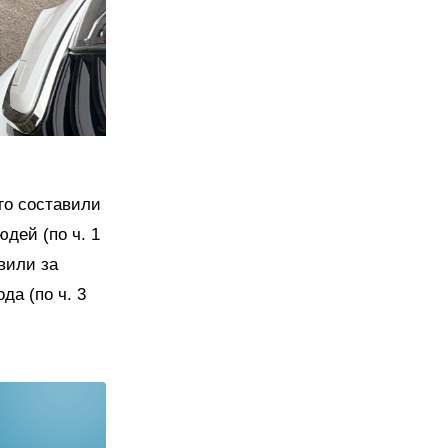
го составили
дей (по ч. 1
вили за
да (по ч. 3