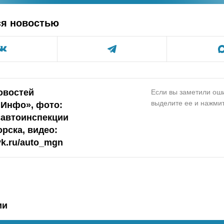
ся новостью
овостей
Если вы заметили оши
выделите ее и нажмит
.Инфо», фото:
савтоинспекции
рска, видео:
.vk.ru/auto_mgn
ии