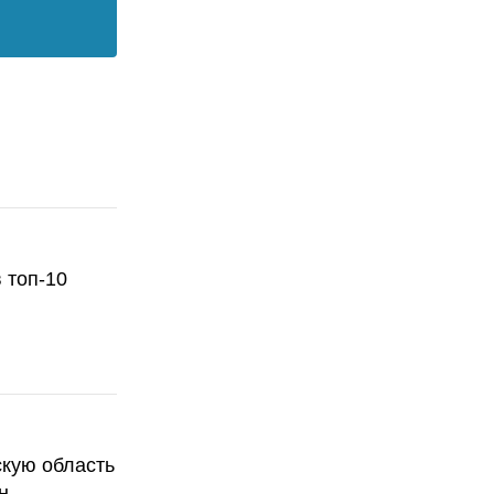
 топ-10
скую область
н