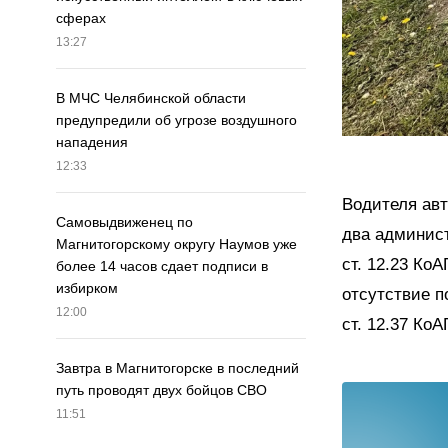
сферах
13:27
В МЧС Челябинской области
предупредили об угрозе воздушного
нападения
12:33
Водителя ав
Самовыдвиженец по
два админист
Магнитогорскому округу Наумов уже
ст. 12.23 Ко
более 14 часов сдает подписи в
избирком
отсутствие п
12:00
ст. 12.37 Ко
Завтра в Магнитогорске в последний
путь проводят двух бойцов СВО
11:51