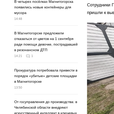
В четырех посёлках Магнитогорска
Сотрудники Г
появились новые контейнеры для
пришли к выв
мусора
14:48
В Магнитогорске предложили
отказаться от цветов на 1 сентября
ради помощи девочке, пострадавшей
в резонансном ДТП
14:21
1
Прокуратура потребовала привести в
порядок «убитые» детские площадки
в Магнитогорске
13:50
От госуправления до производства: в
Челябинской области внедряют
искусственный интеллект в ключевых