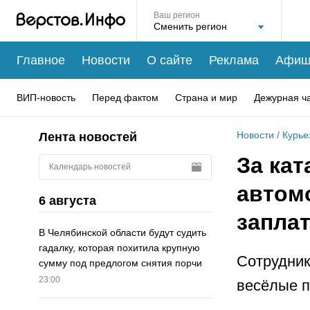
Ваш регион
Главное
Новости
О сайте
Реклама
Афиш
ВИП-новость
Перед фактом
Страна и мир
Дежурная ч
Новости
/
Курье
Лента новостей
За кат
Календарь новостей
автом
6 августа
запла
В Челябинской области будут судить
гадалку, которая похитила крупную
Сотрудник
сумму под предлогом снятия порчи
23:00
весёлые п