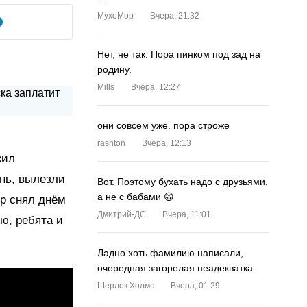
MyxoMop
Вчера, 21:32
Нет, не так. Пора пинком под зад на
родину.
Mills
Вчера, 12:27
они совсем уже. пора строже
rashton
Вчера, 12:13
жил
нь, вылезли
Вот. Поэтому бухать надо с друзьями,
а не с бабами 😁
ор снял днём
Дмитрий-ДС
Вчера, 11:01
ю, ребята и
.
Ладно хоть фамилию написали,
очередная загорелая неадекватка
Шерлок Холмс
Вчера, 01:29