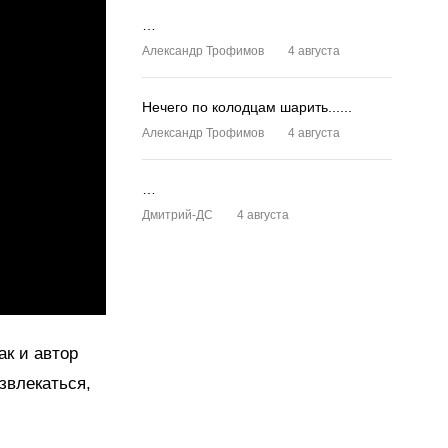
…
Александр Трофимов
4 августа
Нечего по колодцам шарить......
Александр Трофимов
4 августа
…
Дмитрий-ДС
4 августа
ак и автор
азвлекаться,