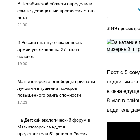
В Челябинской области определили
самые дефицитные профессии этого
лета
21:00
3849
просмотр
В России штатную численность
армии увеличили на 27 тысяч
человек
19:00
Пост с 5-сек
подписчиков.
Магнитогорские огнеборцы признаны
лучшими в тушении пожаров
в окна едуще
повышенного ранга сложности
8 мая в райо
17:23
водитель де
На Детский экологический форум в
Магнитогорск съедутся
представители 51 региона России