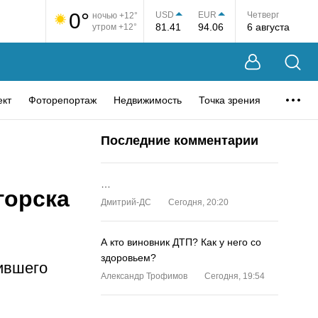
0°
USD
EUR
Четверг
ночью +12°
81.41
94.06
6 августа
утром +12°
ект
Фоторепортаж
Недвижимость
Точка зрения
Последние комментарии
…
горска
Дмитрий-ДС
Сегодня, 20:20
А кто виновник ДТП? Как у него со
здоровьем?
ившего
Александр Трофимов
Сегодня, 19:54
…