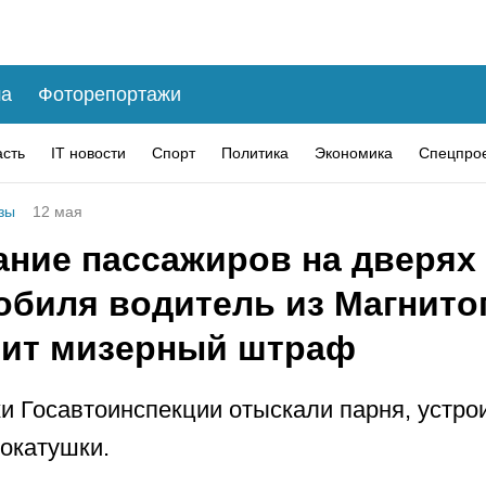
а
Фоторепортажи
асть
IT новости
Спорт
Политика
Экономика
Спецпро
зы
12 мая
ание пассажиров на дверях
обиля водитель из Магнито
тит мизерный штраф
и Госавтоинспекции отыскали парня, устро
окатушки.