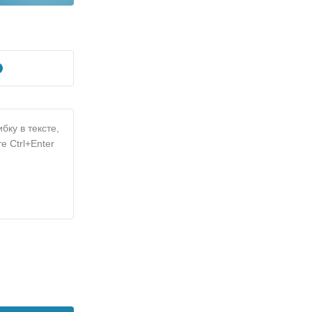
бку в тексте,
е Ctrl+Enter