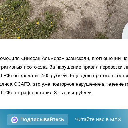
томобиля «Ниссан Альмера» разыскали, в отношении не
ративных протокола. За нарушение правил перевозки лю
АП РФ) он заплатит 500 рублей. Ещё один протокол соста
олиса ОСАГО, это уже повторное нарушение в течение го
АП РФ), штраф составил 3 тысячи рублей.
Подписывайтесь
Читайте нас в MAX