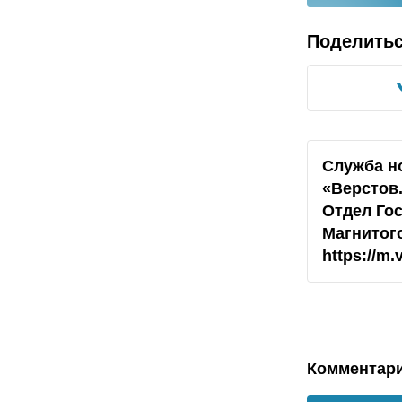
Поделить
Служба н
«Верстов
Отдел Го
Магнитого
https://m
Комментар