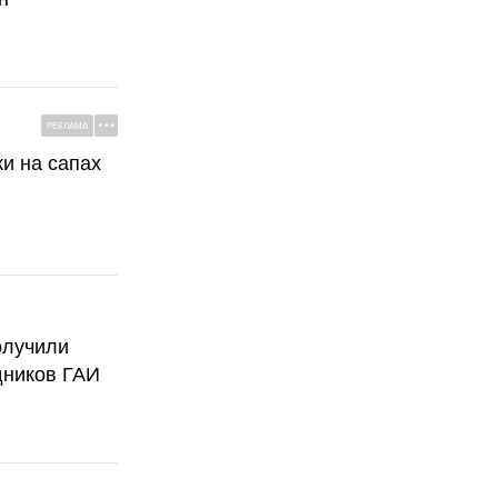
РЕКЛАМА
ки на сапах
олучили
дников ГАИ