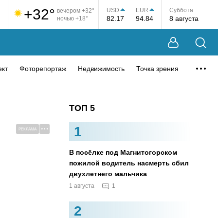
+32°
USD
EUR
Суббота
вечером +32°
82.17
94.84
8 августа
ночью +18°
ект
Фоторепортаж
Недвижимость
Точка зрения
ТОП 5
1
РЕКЛАМА
В посёлке под Магнитогорском
пожилой водитель насмерть сбил
двухлетнего мальчика
1
1 августа
2