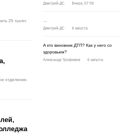
Дмитрий-ДС
Вчера, 07:59
…
ить 25 тысяч
Дмитрий-ДС
6 августа
А кто виновник ДТП? Как у него со
здоровьем?
а,
Александр Трофимов
6 августа
ое отделение.
лей,
колледжа