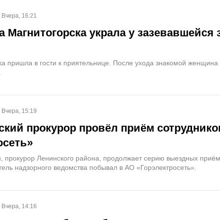
Вчера, 16:21
 Магнитогорска украла у зазевавшейся 
ка пришла в гости к приятельнице. После ухода знакомой женщина
.
Вчера, 15:19
ский прокурор провёл приём сотруднико
осеть»
, прокурор Ленинского района, продолжает серию выездных приём
итель надзорного ведомства побывал в АО «Горэлектросеть».
Вчера, 14:16