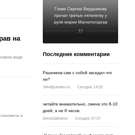
Главе Сергею Бердникову
прочат третью пятилетку у
руля мэрии Магнитогорска
рав на
Последние комментарии
резвом виде.
Рашников сам с собой заседал что
ли?
St44@yandex.ru
Сегодня, 14:52
читайте внимательно, смена это 8-10
дней, а не 8 часов.
становили в
DenisZakharov
Сегодня, 07:37