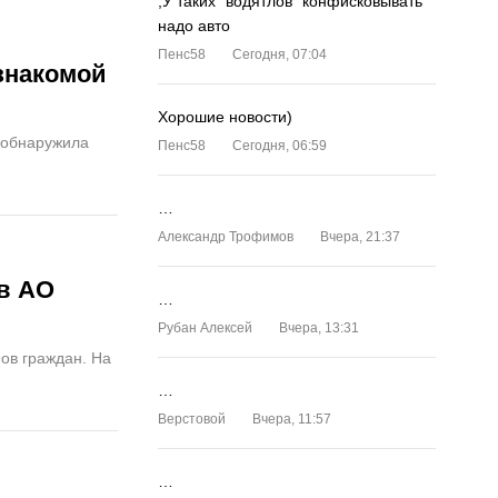
,У таких "водятлов" конфисковывать
надо авто
Пенс58
Сегодня, 07:04
знакомой
Хорошие новости)
 обнаружила
Пенс58
Сегодня, 06:59
…
Александр Трофимов
Вчера, 21:37
в АО
…
Рубан Алексей
Вчера, 13:31
ов граждан. На
…
Верстовой
Вчера, 11:57
…