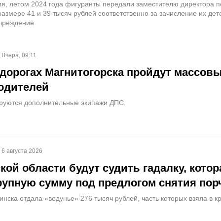
ия, летом 2024 года фигуранты передали заместителю директора п
размере 41 и 39 тысяч рублей соответственно за зачисление их дет
чреждение.
Вчера, 09:11
 дорогах Магнитогорска пройдут массов
одителей
руются дополнительные экипажи ДПС.
6 августа 2026
кой области будут судить гадалку, котор
рупную сумму под предлогом снятия пор
ска отдала «ведунье» 276 тысяч рублей, часть которых взяла в кр