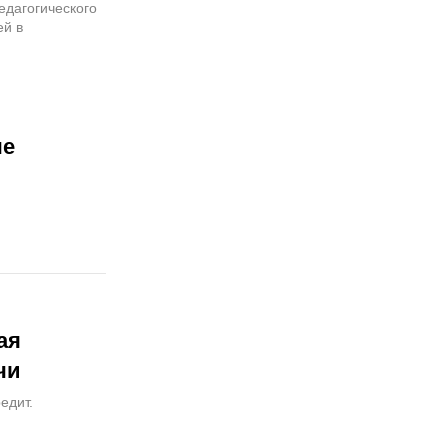
едагогического
ей в
ые
ая
чи
едит.