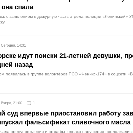
 она спала
ь с заявлением в дежурную часть отдела полиции «Ленинский» У
ку.
Сегодня, 14:31
орске идут поиски 21-летней девушки, п
дней назад
м появилась в группе волонтёров ПСО «Феникс-174» в соцсети «В
1
Вчера, 21:00
й суд впервые приостановил работу зав
пускал фальсификат сливочного масла
учала предупреждения и штрафы, однако нарушения продолжались