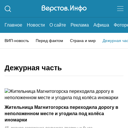
Главное
Новости
О сайте
Реклама
Афиша
Фотор
ВИП-новость
Перед фактом
Страна и мир
Дежурная ча
Дежурная часть
Жительница Магнитогорска переходила дорогу в
неположенном месте и угодила под колёса
иномарки
45-летняя горожанка получила травмы и была