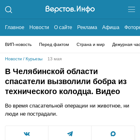
Главное
Новости
О сайте
Реклама
Афиша
Фотор
ВИП-новость
Перед фактом
Страна и мир
Дежурная ча
Новости
/
Курьезы
13 мая
В Челябинской области
спасатели вызволили бобра из
технического колодца. Видео
Во время спасательной операции ни животное, ни
люди не пострадали.