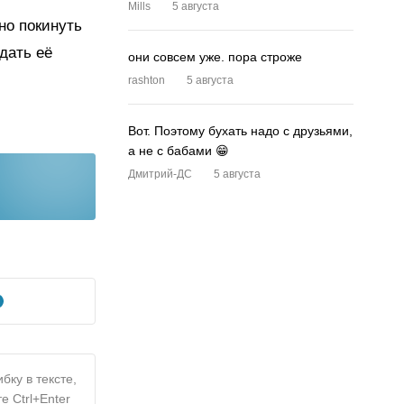
Mills
5 августа
но покинуть
дать её
они совсем уже. пора строже
rashton
5 августа
Вот. Поэтому бухать надо с друзьями,
а не с бабами 😁
Дмитрий-ДС
5 августа
бку в тексте,
е Ctrl+Enter