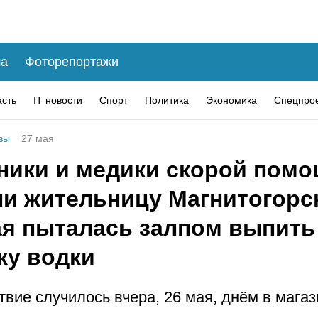
а
Фоторепортажи
асть
IT новости
Спорт
Политика
Экономика
Спецпро
зы
27 мая
ники и медики скорой пом
ли жительницу Магнитогорс
ая пыталась залпом выпить
ку водки
вие случилось вчера, 26 мая, днём в мага