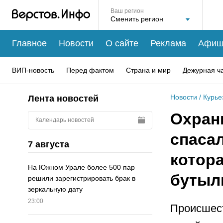
Ваш регион
Главное
Новости
О сайте
Реклама
Афиш
ВИП-новость
Перед фактом
Страна и мир
Дежурная ч
Новости
/
Курье
Лента новостей
Охран
Календарь новостей
спаса
7 августа
котор
На Южном Урале более 500 пар
бутыл
решили зарегистрировать брак в
зеркальную дату
23:00
Происшест