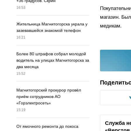
+36 градусов. Скрин
Покупательни
16:53
магазин. Был
Жительница Магнитогорска украла у
медикам.
зазевавшейся знакомой телефон
16:21
Более 80 штрафов собрал молодой
водитель на улицах Магнитогорска за
два месяца
15:52
Поделить
Магнитогорский прокурор провёл
приём сотрудников АО
«Горэлектросеть»
15:19
Служба н
От ямочного ремонта до покоса
«Верстов