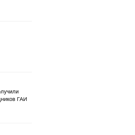
олучили
дников ГАИ