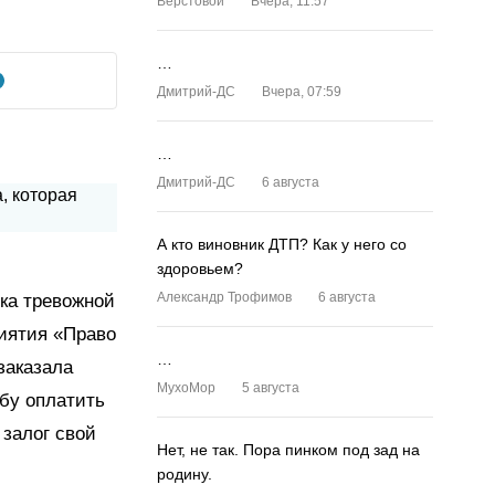
Верстовой
Вчера, 11:57
…
Дмитрий-ДС
Вчера, 07:59
…
Дмитрий-ДС
6 августа
А кто виновник ДТП? Как у него со
здоровьем?
Александр Трофимов
6 августа
пка тревожной
риятия «Право
…
заказала
MyxoMop
5 августа
ьбу оплатить
 залог свой
Нет, не так. Пора пинком под зад на
родину.