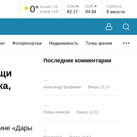
0°
USD
EUR
Суббота
ночью +11°
82.17
94.84
8 августа
утром +19°
ект
Фоторепортаж
Недвижимость
Точка зрения
Последние комментарии
ощи
…
ка,
Александр Трофимов
Вчера, 21:37
…
Рубан Алексей
Вчера, 13:31
зине «Дары
…