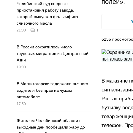
полей».
Челябинский суд впервые
приостановил работу завода,
который выпускал фальсификат
сливочного масла
21:00
1
6235
просмотр
В России сократилось число
трудовых мигрантов из Центральной
Азии
19:00
В магазине п
В Магнитогорске задержали пьяного
сигнализации
водителя без прав на чужом
автомобиле
Роста» прибы
17:50
бутылку водк
товар женщин
Жителям Челябинской области в
телефон. Про
выходные дни пообещали жару до