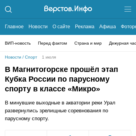
Главное
Новости
О сайте
Реклама
Афиша
Фотор
ВИП-новость
Перед фактом
Страна и мир
Дежурная ча
Новости
/
Спорт
1 июля
В Магнитогорске прошёл этап
Кубка России по парусному
спорту в классе «Микро»
В минувшие выходные в акватории реки Урал
развернулись зрелищные соревнования по
парусному спорту.