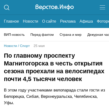
Главное
Новости
О сайте
Реклама
Афиша
Фотор
ВИП-новость
Перед фактом
Страна и мир
Дежурная ча
Новости
/
Спорт
25 мая
По главному проспекту
Магнитогорска в честь открытия
сезона проехали на велосипедах
почти 4,5 тысячи человек
В этом году участниками велопарада стали гости из
Белорецка, Сибая, Верхнеуральска, Челябинска,
Уфы.