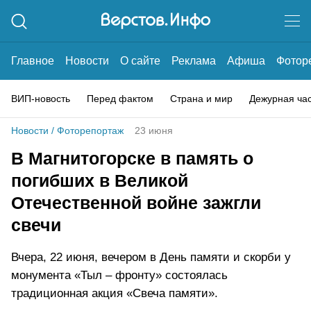
Главное
Новости
О сайте
Реклама
Афиша
Фотор
ВИП-новость
Перед фактом
Страна и мир
Дежурная ча
Новости
/
Фоторепортаж
23 июня
В Магнитогорске в память о
погибших в Великой
Отечественной войне зажгли
свечи
Вчера, 22 июня, вечером в День памяти и скорби у
монумента «Тыл – фронту» состоялась
традиционная акция «Свеча памяти».