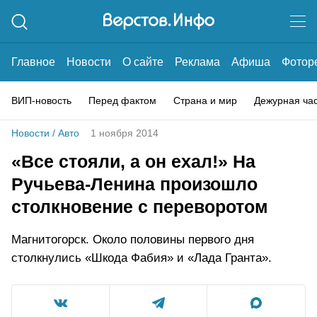
Главное
Новости
О сайте
Реклама
Афиша
Фотор
ВИП-новость
Перед фактом
Страна и мир
Дежурная ча
Новости
/
Авто
1 ноября 2014
«Все стояли, а он ехал!» На
Ручьева-Ленина произошло
столкновение с переворотом
Магнитогорск. Около половины первого дня
столкнулись «Шкода Фабия» и «Лада Гранта».