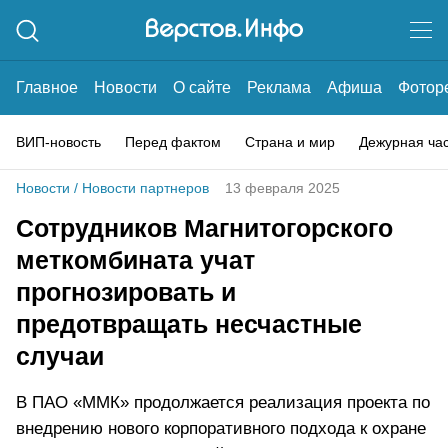
Главное
Новости
О сайте
Реклама
Афиша
Фотор
ВИП-новость
Перед фактом
Страна и мир
Дежурная ча
Новости
/
Новости партнеров
13 февраля 2025
Сотрудников Магнитогорского
меткомбината учат
прогнозировать и
предотвращать несчастные
случаи
В ПАО «ММК» продолжается реализация проекта по
внедрению нового корпоративного подхода к охране