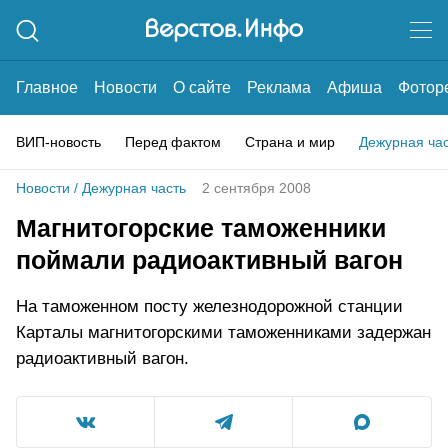
Главное
Новости
О сайте
Реклама
Афиша
Фотор
ВИП-новость
Перед фактом
Страна и мир
Дежурная ча
Новости
/
Дежурная часть
2 сентября 2008
Магнитогорские таможенники
поймали радиоактивный вагон
На таможенном посту железнодорожной станции
Карталы магнитогорскими таможенниками задержан
радиоактивный вагон.