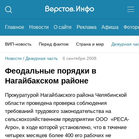
Главное
Новости
О сайте
Реклама
Афиша
Фотор
ВИП-новость
Перед фактом
Страна и мир
Дежурная ча
Новости
/
Дежурная часть
6 сентября 2008
Феодальные порядки в
Нагайбакском районе
Прокуратурой Нагайбакского района Челябинской
области проведена проверка соблюдения
требований трудового законодательства на
сельскохозяйственном предприятии ООО «РЕСА-
Агро», в ходе которой установлено, что в течение
четырех месяцев более 400 его рабочих не