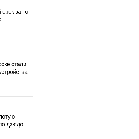
срок за то,
а
рске стали
устройства
олотую
по дзюдо