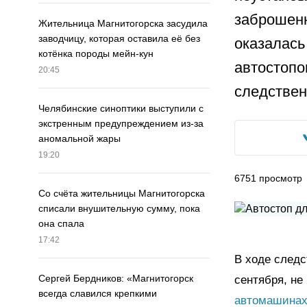
заброшен
Жительница Магнитогорска засудила
заводчицу, которая оставила её без
оказалась
котёнка породы мейн-кун
автостопо
20:45
следствен
Челябинские синоптики выступили с
экстренным предупреждением из-за
аномальной жары
19:20
6751
просмотр
Со счёта жительницы Магнитогорска
списали внушительную сумму, пока
она спала
17:42
В ходе следс
Сергей Бердников: «Магнитогорск
сентября, не
всегда славился крепкими
автомашина