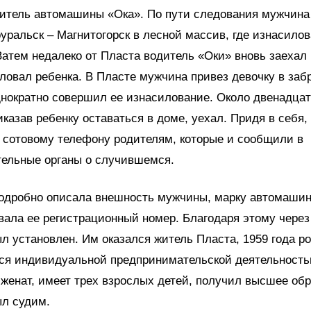
итель автомашины «Ока». По пути следования мужчина
ральск – Магнитогорск в лесной массив, где изнасилов
Затем недалеко от Пласта водитель «Оки» вновь заехал в
ловал ребенка. В Пласте мужчина привез девочку в за
днократно совершил ее изнасилование. Около двенадцат
иказав ребенку оставаться в доме, уехал. Придя в себя,
 сотовому телефону родителям, которые и сообщили в
тельные органы о случившемся.
одробно описала внешность мужчины, марку автомашин
вала ее регистрационный номер. Благодаря этому через
л установлен. Им оказался житель Пласта, 1959 года р
я индивидуальной предпринимательской деятельность
 женат, имеет трех взрослых детей, получил высшее об
ыл судим.