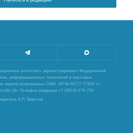
ционное агентство» зарегистрировано Федеральной
вязи, информационных технологий и массовых
тре зарегистрированных СМИ: ЭЛ № ФС77-77805 от
tov.info 18+ Телефон редакции +7 (3519) 279-733
редитель А.П. Верстов