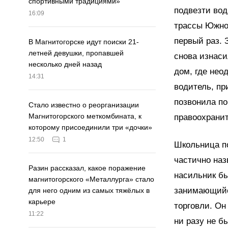
спортивными традициями»
подвезти вод
16:09
трассы Южноу
первый раз. 
В Магнитогорске идут поиски 21-
летней девушки, пропавшей
снова изнаси
несколько дней назад
дом, где нео
14:31
водитель, пр
позвонила по
Стало известно о реорганизации
Магнитогорского меткомбината, к
правоохрани
которому присоединили три «дочки»
12:50
1
Школьница п
частично наз
Разин рассказал, какое поражение
насильник бы
магнитогорского «Металлурга» стало
занимающийс
для него одним из самых тяжёлых в
карьере
торговли. Он
11:22
ни разу не б