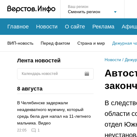
Ваш регион
Главное
Новости
О сайте
Реклама
Афиш
ВИП-новость
Перед фактом
Страна и мир
Дежурная ч
Новости
/
Дежур
Лента новостей
Автос
Календарь новостей
закон
8 августа
В следств
В Челябинске задержали
неадекватного мужчину, который
области с
средь бела дня напал на 11-летнего
отдел Южн
мальчика. Видео
22:05
1
неустанов