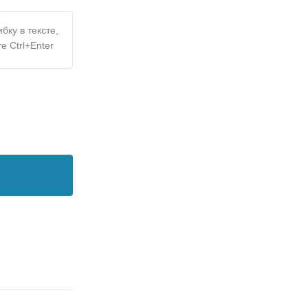
бку в тексте,
е Ctrl+Enter