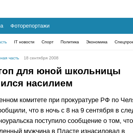
а
Фоторепортажи
асть
IT новости
Спорт
Политика
Экономика
Спецпро
ная часть
18 сентября 2008
топ для юной школьницы
чился насилием
енном комитете при прокуратуре РФ по Че
ообщили, что в ночь с 8 на 9 сентября в сл
оуральска поступило сообщение о том, что
ленный мужчина в Пласте изнасиловал в