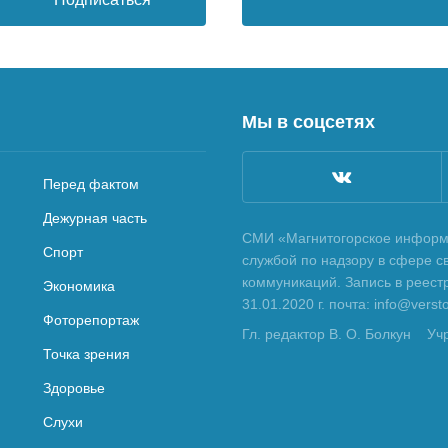
Мы в соцсетях
Перед фактом
Дежурная часть
СМИ «Магнитогорское информа
Спорт
службой по надзору в сфере с
коммуникаций. Запись в реес
Экономика
31.01.2020 г. почта: info@vers
Фоторепортаж
Гл. редактор В. О. Болкун
Уч
Точка зрения
Здоровье
Слухи