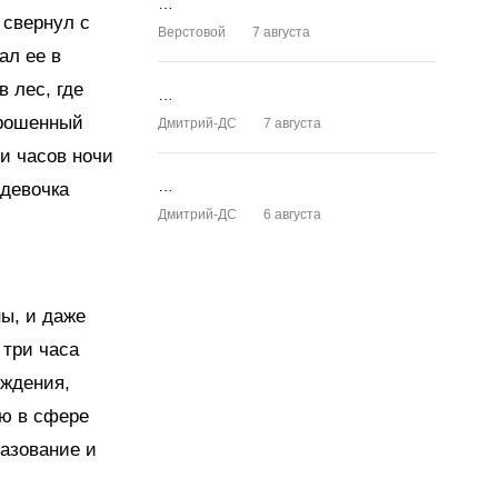
…
 свернул с
Верстовой
7 августа
ал ее в
 лес, где
…
брошенный
Дмитрий-ДС
7 августа
и часов ночи
…
 девочка
Дмитрий-ДС
6 августа
ы, и даже
 три часа
ождения,
ю в сфере
разование и