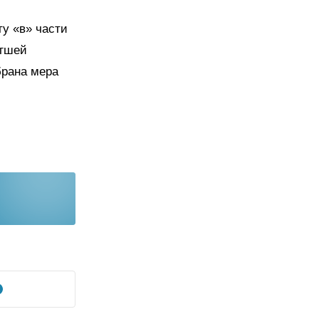
у «в» части
игшей
брана мера