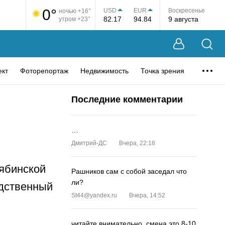
0°
USD
EUR
Воскресенье
ночью +16°
82.17
94.84
9 августа
утром +23°
ект
Фоторепортаж
Недвижимость
Точка зрения
Последние комментарии
…
Дмитрий-ДС
Вчера, 22:18
лябинской
Рашников сам с собой заседал что
ли?
едственный
St44@yandex.ru
Вчера, 14:52
читайте внимательно, смена это 8-10