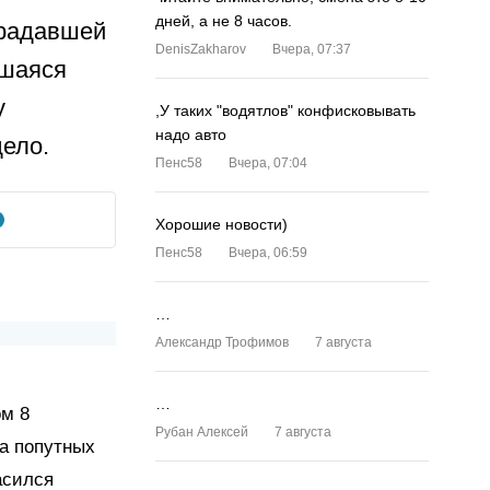
дней, а не 8 часов.
традавшей
DenisZakharov
Вчера, 07:37
вшаяся
у
,У таких "водятлов" конфисковывать
надо авто
ело.
Пенс58
Вчера, 07:04
Хорошие новости)
Пенс58
Вчера, 06:59
…
Александр Трофимов
7 августа
…
ом 8
Рубан Алексей
7 августа
на попутных
асился