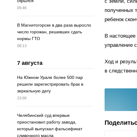
с земли, сил
скрылся
09:46
полученных 
ребенок скон
В Магнитогорске в два раза выросло
число горожан, решивших сдать
В настоящее 
нормы ГТО
управление с
08:13
Ход и резуль
7 августа
в следственн
На Южном Урале более 500 пар
решили зарегистрировать брак в
зеркальную дату
23:00
Челябинский суд впервые
Поделить
приостановил работу завода,
который выпускал фальсификат
сливочного масла