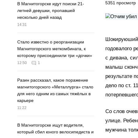
5351
просмотр
В Магнитогорске идут поиски 21-
летней девушки, пропавшей
несколько дней назад
14:31
Шокируюший 
Стало известно о реорганизации
годовалого р
Магнитогорского меткомбината, к
которому присоединили три «дочки»
с дивана, си
12:50
1
малыш сконча
результате п
Разин рассказал, какое поражение
дело по ст. 
магнитогорского «Металлурга» стало
для него одним из самых тяжёлых в
потерпевшего
карьере
11:22
Со слов очев
улице. Ребен
В Магнитогорске ищут водителя,
мужчина толк
который сбил юного велосипедиста и