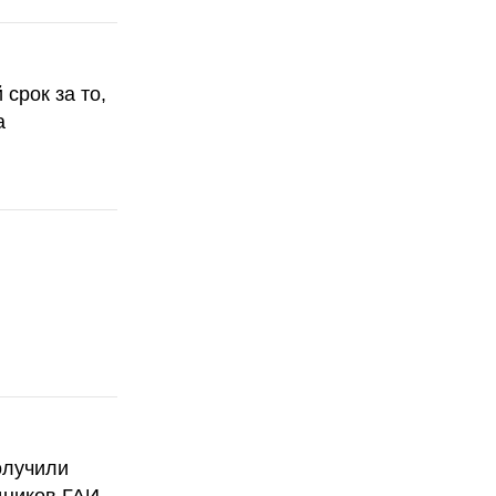
срок за то,
а
олучили