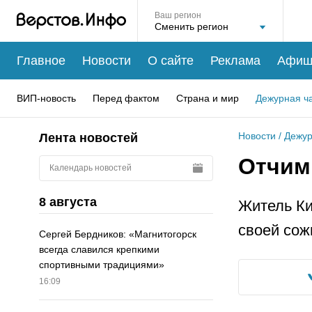
Ваш регион
Главное
Новости
О сайте
Реклама
Афиш
ВИП-новость
Перед фактом
Страна и мир
Дежурная ч
Новости
/
Дежур
Лента новостей
Отчим
Календарь новостей
8 августа
Житель Ки
своей сож
Сергей Бердников: «Магнитогорск
всегда славился крепкими
спортивными традициями»
16:09