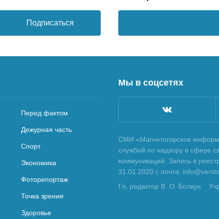
Подписаться
Мы в соцсетях
Перед фактом
Дежурная часть
СМИ «Магнитогорское информа
Спорт
службой по надзору в сфере с
коммуникаций. Запись в реес
Экономика
31.01.2020 г. почта: info@vers
Фоторепортаж
Гл. редактор В. О. Болкун
Уч
Точка зрения
Здоровье