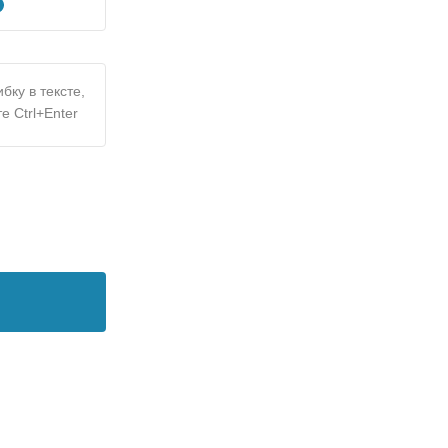
бку в тексте,
е Ctrl+Enter