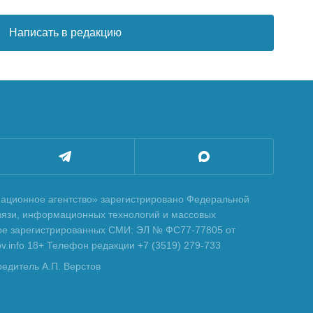
Написать в редакцию
ционное агентство» зарегистрировано Федеральной
вязи, информационных технологий и массовых
тре зарегистрированных СМИ: ЭЛ № ФС77-77805 от
tov.info 18+ Телефон редакции +7 (3519) 279-733
редитель А.П. Верстов