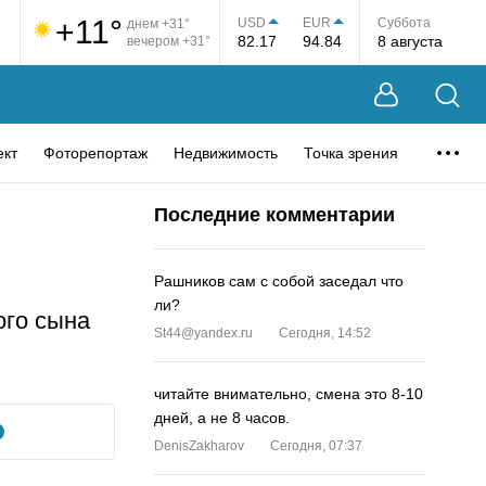
+11°
USD
EUR
Суббота
днем +31°
82.17
94.84
8 августа
вечером +31°
ект
Фоторепортаж
Недвижимость
Точка зрения
Последние комментарии
Рашников сам с собой заседал что
ли?
ого сына
St44@yandex.ru
Сегодня, 14:52
читайте внимательно, смена это 8-10
дней, а не 8 часов.
DenisZakharov
Сегодня, 07:37