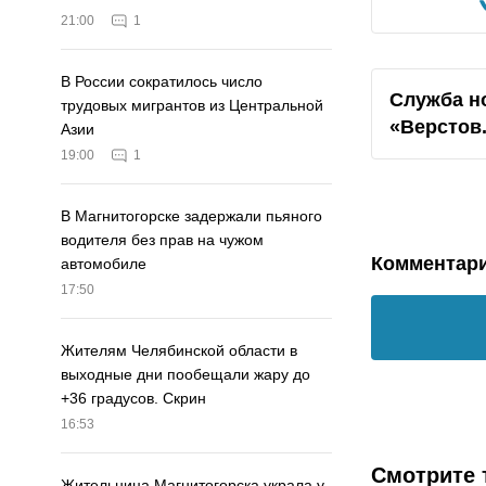
21:00
1
В России сократилось число
Служба н
трудовых мигрантов из Центральной
«Верстов
Азии
19:00
1
В Магнитогорске задержали пьяного
водителя без прав на чужом
Комментар
автомобиле
17:50
Жителям Челябинской области в
выходные дни пообещали жару до
+36 градусов. Скрин
16:53
Смотрите 
Жительница Магнитогорска украла у