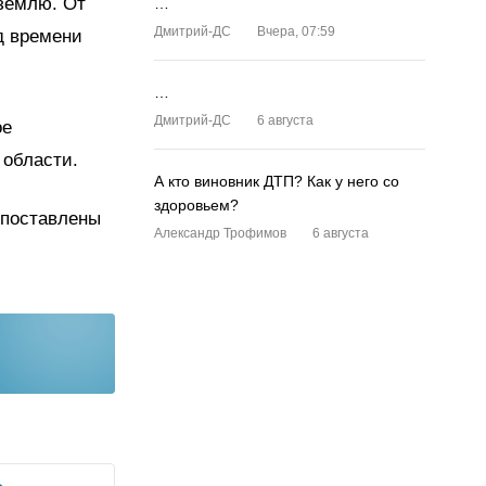
 землю. От
…
Дмитрий-ДС
Вчера, 07:59
д времени
…
Дмитрий-ДС
6 августа
ое
 области.
А кто виновник ДТП? Как у него со
здоровьем?
 поставлены
Александр Трофимов
6 августа