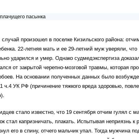
случай произошел в поселке Кизильского района: отчи
ебенка. 22-летняя мать и ее 29-летний муж уверяли, что
льно ударился и умер. Однако судмедэкспертиза доказал
лся от закрытой черепно-мозговой травмы, которая пр
обоев. На основании полученных данных было возбужде
111 ч.4 УК РФ (причинение тяжкого вреда здоровью, повл
).
идцев стало известно, что 19 сентября отчим гулял с м
ок стал капризничать, плакать. Испытывая неприязнь к р
нул его в спину, отчего мальчик упал. Тогда мужчина 