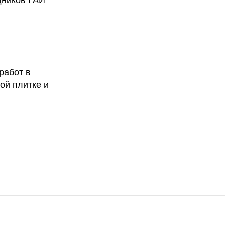
дников ГАИ
работ в
ой плитке и