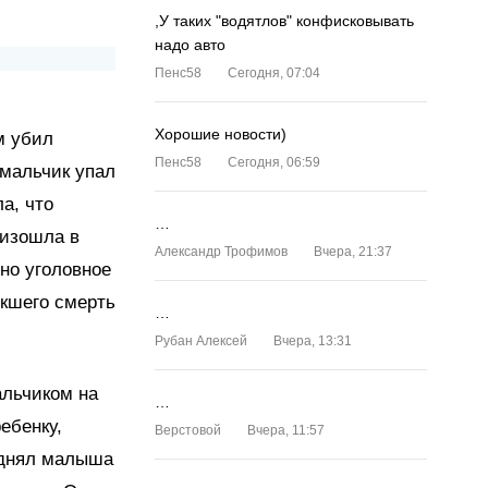
,У таких "водятлов" конфисковывать
надо авто
Пенс58
Сегодня, 07:04
Хорошие новости)
м убил
Пенс58
Сегодня, 06:59
 мальчик упал
а, что
…
оизошла в
Александр Трофимов
Вчера, 21:37
но уголовное
екшего смерть
…
Рубан Алексей
Вчера, 13:31
альчиком на
…
ебенку,
Верстовой
Вчера, 11:57
поднял малыша