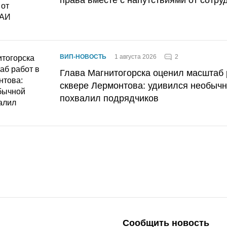
права вместе с напутствиями от сотру
2
ВИП-НОВОСТЬ
1 августа 2026
Глава Магнитогорска оценил масштаб 
сквере Лермонтова: удивился необычн
похвалил подрядчиков
Сообщить новость