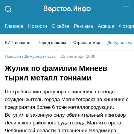
Главное
Новости
О сайте
Реклама
Афиша
Фотор
ВИП-новость
Перед фактом
Страна и мир
Дежурная ча
Новости
/
Дежурная часть
25 сентября 2008
Жулик по фамилии Минеев
тырил металл тоннами
По требованию прокурора к лишению свободы
осужден житель города Магнитогорска за хищение с
предприятия более 6 тонн металлопродукции.
Вступил в законную силу обвинительный приговор
Ленинского районного суда города Магнитогорска
Челябинской области в отношении Владимира