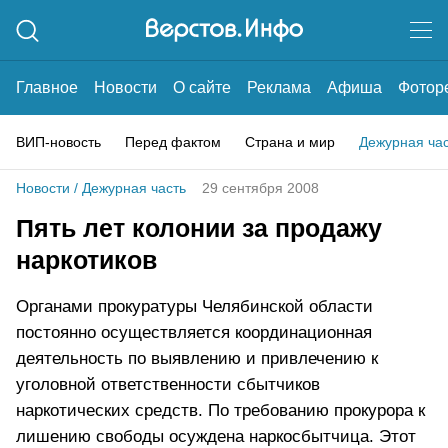
Главное
Новости
О сайте
Реклама
Афиша
Фотор
ВИП-новость
Перед фактом
Страна и мир
Дежурная ча
Новости
/
Дежурная часть
29 сентября 2008
Пять лет колонии за продажу
наркотиков
Органами прокуратуры Челябинской области
постоянно осуществляется координационная
деятельность по выявлению и привлечению к
уголовной ответственности сбытчиков
наркотических средств. По требованию прокурора к
лишению свободы осуждена наркосбытчица. Этот