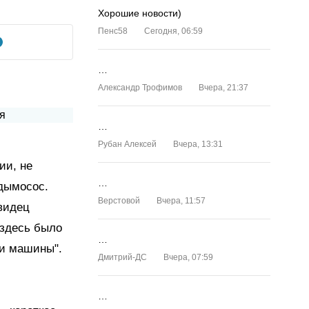
Хорошие новости)
Пенс58
Сегодня, 06:59
…
Александр Трофимов
Вчера, 21:37
…
Рубан Алексей
Вчера, 13:31
ии, не
…
дымосос.
Верстовой
Вчера, 11:57
видец
 здесь было
…
ли машины".
Дмитрий-ДС
Вчера, 07:59
…