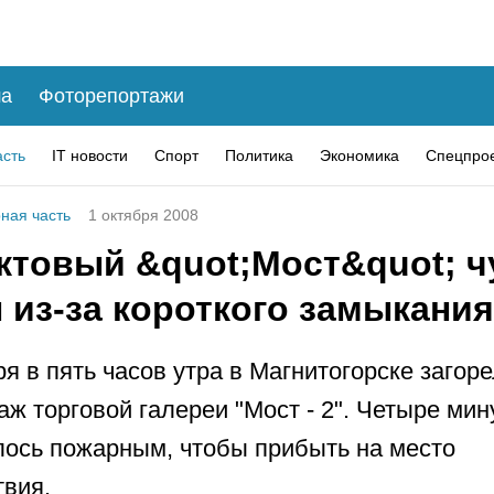
а
Фоторепортажи
асть
IT новости
Спорт
Политика
Экономика
Спецпро
ная часть
1 октября 2008
ктовый &quot;Мост&quot; ч
 из-за короткого замыкания
ря в пять часов утра в Магнитогорске загор
аж торговой галереи "Мост - 2". Четыре ми
ось пожарным, чтобы прибыть на место
вия.