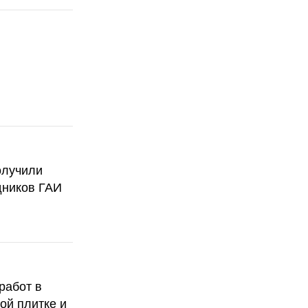
олучили
дников ГАИ
работ в
ой плитке и