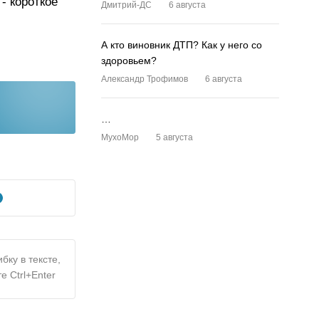
- короткое
Дмитрий-ДС
6 августа
А кто виновник ДТП? Как у него со
здоровьем?
Александр Трофимов
6 августа
…
MyxoMop
5 августа
бку в тексте,
е Ctrl+Enter