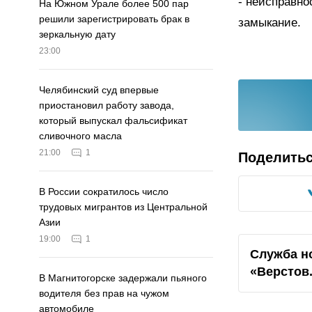
- неисправно
На Южном Урале более 500 пар
решили зарегистрировать брак в
замыкание.
зеркальную дату
23:00
Челябинский суд впервые
приостановил работу завода,
который выпускал фальсификат
сливочного масла
21:00
1
Поделить
В России сократилось число
трудовых мигрантов из Центральной
Азии
19:00
1
Служба н
«Верстов
В Магнитогорске задержали пьяного
водителя без прав на чужом
автомобиле