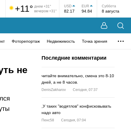
+11°
USD
EUR
Суббота
днем +31°
82.17
94.84
8 августа
вечером +31°
ект
Фоторепортаж
Недвижимость
Точка зрения
Последние комментарии
уть не
читайте внимательно, смена это 8-10
дней, а не 8 часов.
DenisZakharov
Сегодня, 07:37
елся
,У таких "водятлов" конфисковывать
нуты
надо авто
Пенс58
Сегодня, 07:04