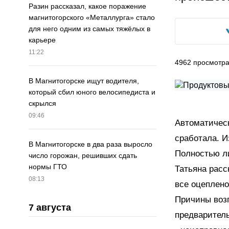
Разин рассказал, какое поражение
магнитогорского «Металлурга» стало
для него одним из самых тяжёлых в
карьере
11:22
4962
просмотр
В Магнитогорске ищут водителя,
который сбил юного велосипедиста и
скрылся
09:46
Автоматическ
сработала. 
В Магнитогорске в два раза выросло
Полностью ли
число горожан, решивших сдать
нормы ГТО
Татьяна расс
08:13
все оцеплено
Причины воз
7 августа
предваритель