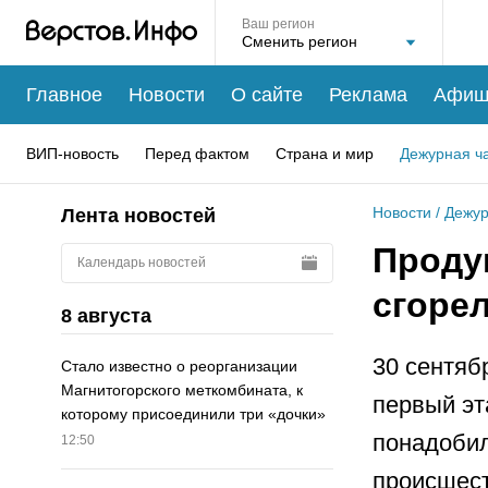
Ваш регион
Главное
Новости
О сайте
Реклама
Афиш
ВИП-новость
Перед фактом
Страна и мир
Дежурная ч
Новости
/
Дежур
Лента новостей
Проду
Календарь новостей
сгорел
8 августа
30 сентяб
Стало известно о реорганизации
Магнитогорского меткомбината, к
первый эт
которому присоединили три «дочки»
понадобил
12:50
происшест