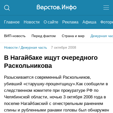
Главное
Новости
О сайте
Реклама
Афиша
Фотор
ВИП-новость
Перед фактом
Страна и мир
Дежурная ча
Новости
/
Дежурная часть
7 октября 2008
В Нагайбаке ищут очередного
Раскольникова
Разыскивается современный Раскольников,
убивший «старушку-процентщицу».Как сообщили в
следственном комитете при прокуратуре РФ по
Челябинской области, ночью 3 октября 2008 года в
поселке Нагайбакский с огнестрельным ранением
спины и рубленными ранами головы был обнаружен