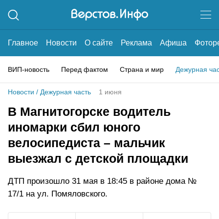
Главное
Новости
О сайте
Реклама
Афиша
Фотор
ВИП-новость
Перед фактом
Страна и мир
Дежурная ча
Новости
/
Дежурная часть
1 июня
В Магнитогорске водитель
иномарки сбил юного
велосипедиста – мальчик
выезжал с детской площадки
ДТП произошло 31 мая в 18:45 в районе дома №
17/1 на ул. Помяловского.