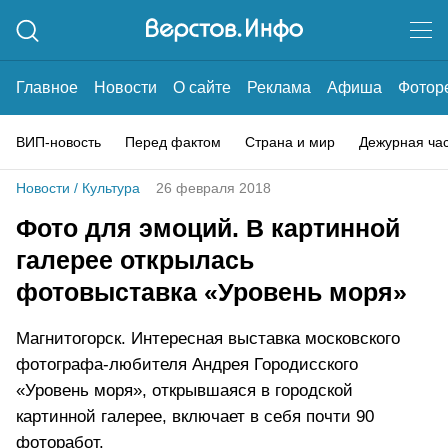
Главное
Новости
О сайте
Реклама
Афиша
Фотор
ВИП-новость
Перед фактом
Страна и мир
Дежурная ча
Новости
/
Культура
26 февраля 2018
Фото для эмоций. В картинной
галерее открылась
фотовыставка «Уровень моря»
Магнитогорск. Интересная выставка московского
фотографа-любителя Андрея Городисского
«Уровень моря», открывшаяся в городской
картинной галерее, включает в себя почти 90
фоторабот.