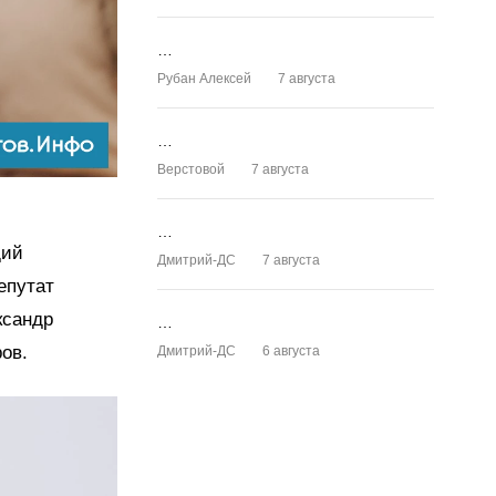
…
Рубан Алексей
7 августа
…
Верстовой
7 августа
…
щий
Дмитрий-ДС
7 августа
епутат
ксандр
…
ов.
Дмитрий-ДС
6 августа