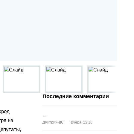
Последние комментарии
ород
…
тря на
Дмитрий-ДС
Вчера, 22:18
депутаты,