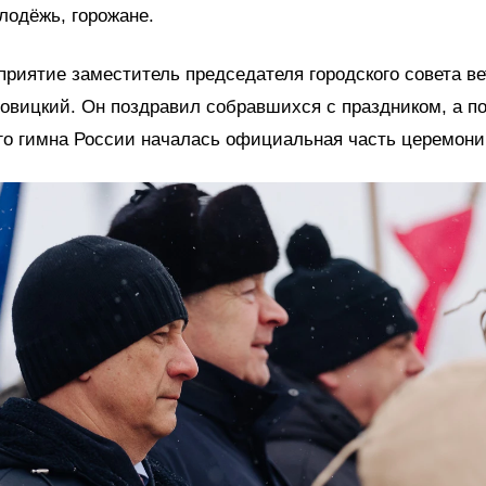
лодёжь, горожане.
риятие заместитель председателя городского совета в
вицкий. Он поздравил собравшихся с праздником, а п
го гимна России началась официальная часть церемони