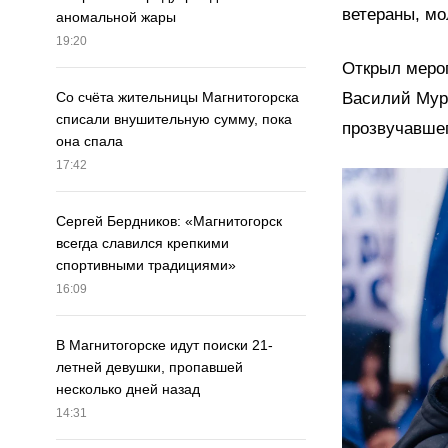
ветераны, мо
аномальной жары
19:20
Открыл мероп
Василий Муро
Со счёта жительницы Магнитогорска
списали внушительную сумму, пока
прозвучавше
она спала
17:42
Сергей Бердников: «Магнитогорск
всегда славился крепкими
спортивными традициями»
16:09
В Магнитогорске идут поиски 21-
летней девушки, пропавшей
несколько дней назад
14:31