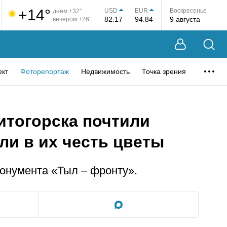
+14°
USD
EUR
Воскресенье
днем +32°
82.17
94.84
9 августа
вечером +26°
ект
Фоторепортаж
Недвижимость
Точка зрения
итогорска почтили
ли в их честь цветы
онумента «Тыл – фронту».