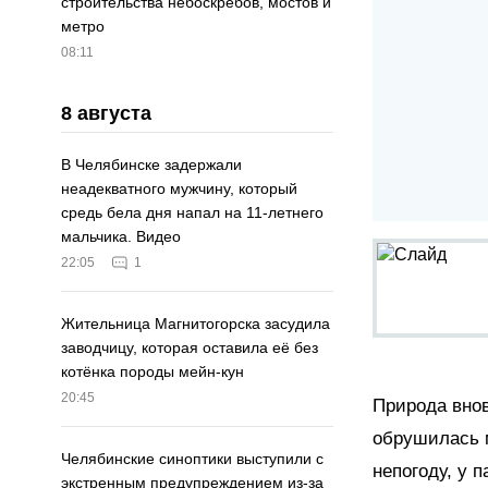
строительства небоскрёбов, мостов и
метро
08:11
8 августа
В Челябинске задержали
неадекватного мужчину, который
средь бела дня напал на 11-летнего
мальчика. Видео
22:05
1
Жительница Магнитогорска засудила
заводчицу, которая оставила её без
котёнка породы мейн-кун
20:45
Природа внов
обрушилась м
Челябинские синоптики выступили с
непогоду, у 
экстренным предупреждением из-за