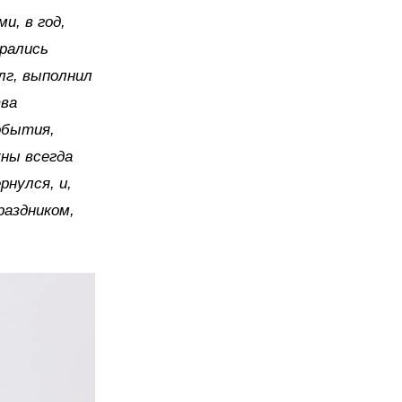
и, в год,
рались
лг, выполнил
тва
обытия,
жны всегда
рнулся, и,
раздником,