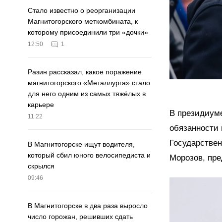
Стало известно о реорганизации
Магнитогорского меткомбината, к
которому присоединили три «дочки»
12:50
1
Разин рассказал, какое поражение
магнитогорского «Металлурга» стало
для него одним из самых тяжёлых в
карьере
В президиум
11:22
обязанности 
Государстве
В Магнитогорске ищут водителя,
который сбил юного велосипедиста и
Морозов, пре
скрылся
09:46
В Магнитогорске в два раза выросло
число горожан, решивших сдать