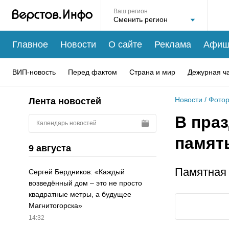
Ваш регион
Главное
Новости
О сайте
Реклама
Афиш
ВИП-новость
Перед фактом
Страна и мир
Дежурная ч
Новости
/
Фотор
Лента новостей
В пра
Календарь новостей
памят
9 августа
Памятная 
Сергей Бердников: «Каждый
возведённый дом – это не просто
квадратные метры, а будущее
Магнитогорска»
14:32