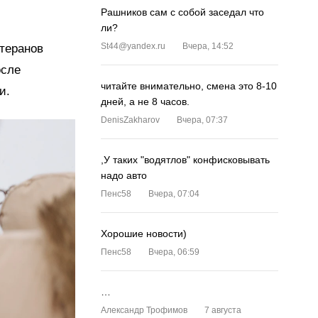
Рашников сам с собой заседал что
ли?
St44@yandex.ru
Вчера, 14:52
етеранов
осле
читайте внимательно, смена это 8-10
и.
дней, а не 8 часов.
DenisZakharov
Вчера, 07:37
,У таких "водятлов" конфисковывать
надо авто
Пенс58
Вчера, 07:04
Хорошие новости)
Пенс58
Вчера, 06:59
…
Александр Трофимов
7 августа