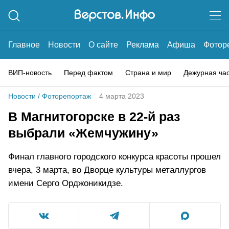
Главное
Новости
О сайте
Реклама
Афиша
Фотор
ВИП-новость
Перед фактом
Страна и мир
Дежурная ча
Новости
/
Фоторепортаж
4 марта 2023
В Магнитогорске в 22-й раз
выбрали «Жемчужину»
Финал главного городского конкурса красоты прошел
вчера, 3 марта, во Дворце культуры металлургов
имени Серго Орджоникидзе.