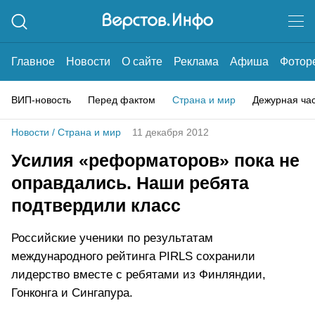
Главное
Новости
О сайте
Реклама
Афиша
Фотор
ВИП-новость
Перед фактом
Страна и мир
Дежурная ча
Новости
/
Страна и мир
11 декабря 2012
Усилия «реформаторов» пока не
оправдались. Наши ребята
подтвердили класс
Российские ученики по результатам
международного рейтинга PIRLS сохранили
лидерство вместе с ребятами из Финляндии,
Гонконга и Сингапура.