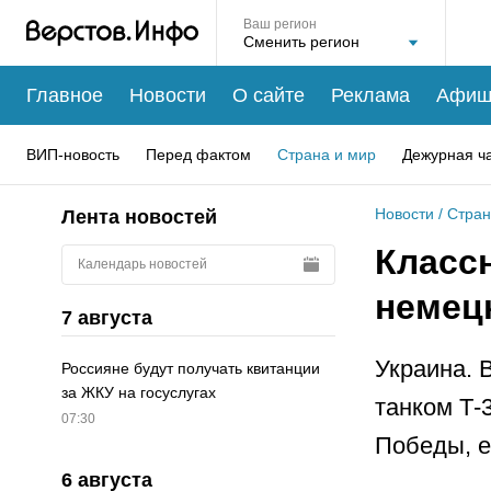
Ваш регион
Главное
Новости
О сайте
Реклама
Афиш
ВИП-новость
Перед фактом
Страна и мир
Дежурная ч
Новости
/
Стран
Лента новостей
Классн
Календарь новостей
немец
7 августа
Украина. 
Россияне будут получать квитанции
за ЖКУ на госуслугах
танком Т-
07:30
Победы, е
6 августа