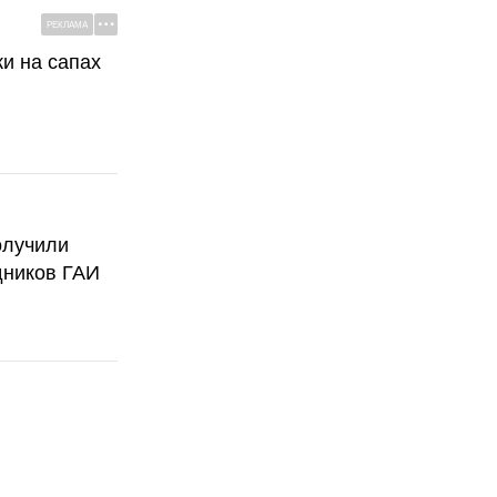
РЕКЛАМА
ки на сапах
олучили
дников ГАИ