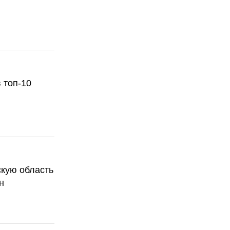
 топ-10
скую область
н