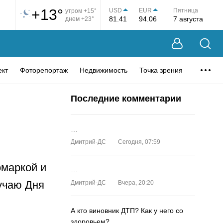
+13°
USD
EUR
Пятница
утром +15°
81.41
94.06
7 августа
днем +23°
ект
Фоторепортаж
Недвижимость
Точка зрения
Последние комментарии
…
Дмитрий-ДС
Сегодня, 07:59
омаркой и
…
лучаю Дня
Дмитрий-ДС
Вчера, 20:20
А кто виновник ДТП? Как у него со
здоровьем?