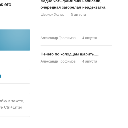
Ладно хоть фамилию написали,
к его
очередная загорелая неадекватка
Шерлок Холмс
5 августа
…
Александр Трофимов
4 августа
Нечего по колодцам шарить......
Александр Трофимов
4 августа
бку в тексте,
е Ctrl+Enter