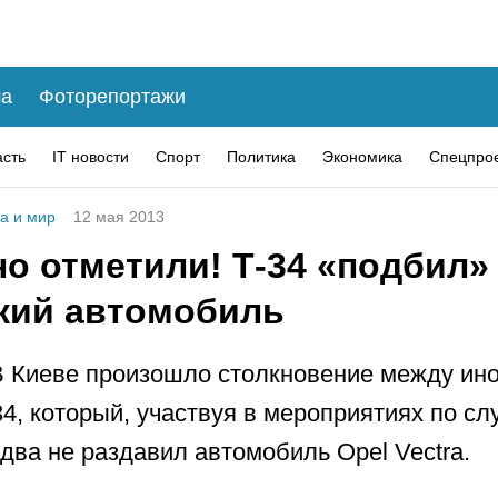
а
Фоторепортажи
асть
IT новости
Спорт
Политика
Экономика
Спецпро
а и мир
12 мая 2013
о отметили! Т-34 «подбил»
кий автомобиль
В Киеве произошло столкновение между ин
34, который, участвуя в мероприятиях по с
два не раздавил автомобиль Opel Vectra.