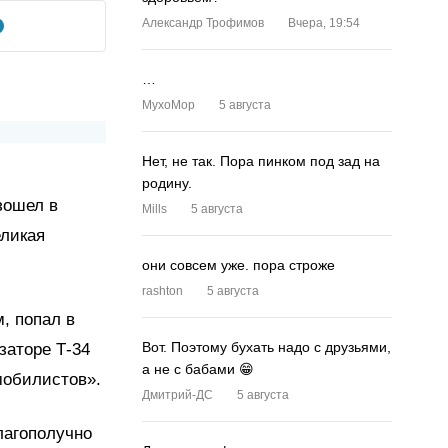
Александр Трофимов
Вчера, 19:54
…
MyxoMop
5 августа
Нет, не так. Пора пинком под зад на
родину.
зошел в
Mills
5 августа
еликая
они совсем уже. пора строже
rashton
5 августа
, попал в
Вот. Поэтому бухать надо с друзьями,
заторе Т-34
а не с бабами 😁
мобилистов».
Дмитрий-ДС
5 августа
лагополучно