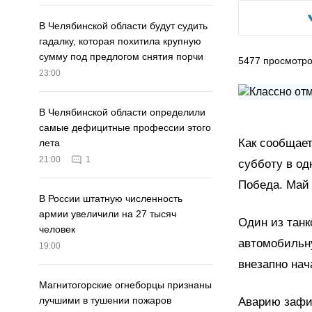
В Челябинской области будут судить
гадалку, которая похитила крупную
сумму под предлогом снятия порчи
5477
просмотр
23:00
В Челябинской области определили
самые дефицитные профессии этого
Как сообщае
лета
21:00
1
субботу в од
Победа. Май 
В России штатную численность
армии увеличили на 27 тысяч
Один из танк
человек
автомобильну
19:00
внезапно нач
Магнитогорские огнеборцы признаны
лучшими в тушении пожаров
Аварию зафи