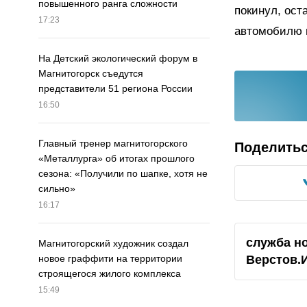
повышенного ранга сложности
покинул, ост
17:23
автомобилю 
На Детский экологический форум в
Магнитогорск съедутся
представители 51 региона России
16:50
Главный тренер магнитогорского
Поделить
«Металлурга» об итогах прошлого
сезона: «Получили по шапке, хотя не
сильно»
16:17
служба н
Магнитогорский художник создал
Верстов.
новое граффити на территории
строящегося жилого комплекса
15:49