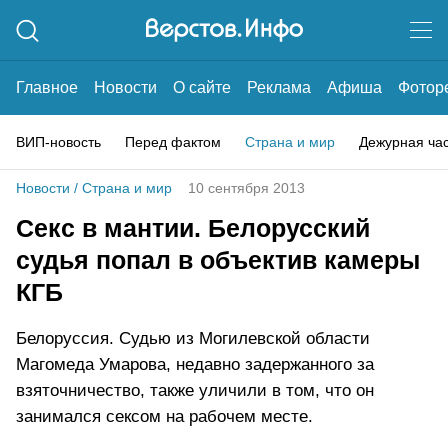
Главное
Новости
О сайте
Реклама
Афиша
Фотор
ВИП-новость
Перед фактом
Страна и мир
Дежурная ча
Новости
/
Страна и мир
10 сентября 2013
Секс в мантии. Белорусский
судья попал в объектив камеры
КГБ
Белоруссия. Судью из Могилевской области
Магомеда Умарова, недавно задержанного за
взяточничество, также уличили в том, что он
занимался сексом на рабочем месте.