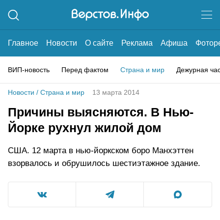
Главное
Новости
О сайте
Реклама
Афиша
Фотор
ВИП-новость
Перед фактом
Страна и мир
Дежурная ча
Новости
/
Страна и мир
13 марта 2014
Причины выясняются. В Нью-
Йорке рухнул жилой дом
США. 12 марта в нью-йоркском боро Манхэттен
взорвалось и обрушилось шестиэтажное здание.