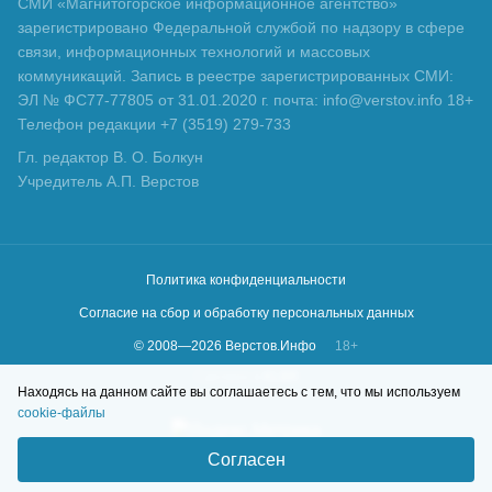
СМИ «Магнитогорское информационное агентство»
зарегистрировано Федеральной службой по надзору в сфере
связи, информационных технологий и массовых
коммуникаций. Запись в реестре зарегистрированных СМИ:
ЭЛ № ФС77-77805 от 31.01.2020 г. почта: info@verstov.info 18+
Телефон редакции +7 (3519) 279-733
Гл. редактор В. О. Болкун
Учредитель А.П. Верстов
Политика конфиденциальности
Согласие на сбор и обработку персональных данных
© 2008—
2026
Верстов.Инфо
18+
Сделано в
KLBR
Находясь на данном сайте вы соглашаетесь с тем, что мы используем
cookie-файлы
Согласен