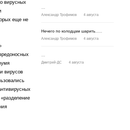
 о вирусных
…
и
Александр Трофимов
4 августа
торых еще не
Нечего по колодцам шарить......
Александр Трофимов
4 августа
»
 вредоносных
…
вумя
Дмитрий-ДС
4 августа
и вирусов
льзовались
 антивирусных
 «разделение
ния