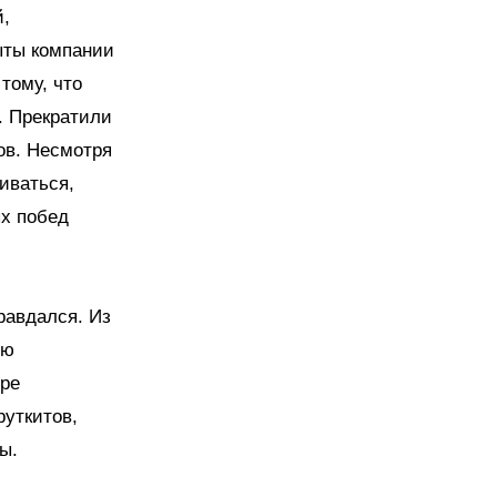
й,
ыты компании
 тому, что
. Прекратили
ов. Несмотря
иваться,
ых побед
равдался. Из
сю
ре
уткитов,
ы.