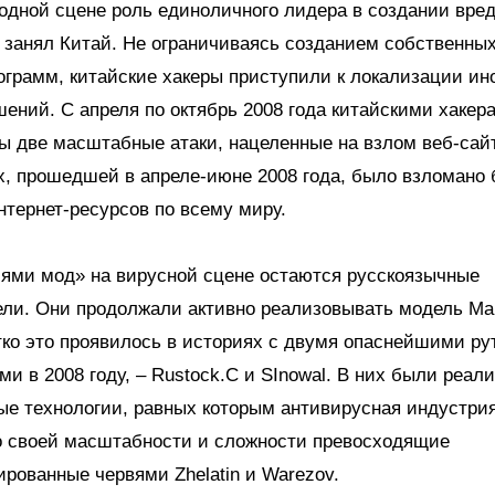
одной сцене роль единоличного лидера в создании вре
 занял Китай. Не ограничиваясь созданием собственны
ограмм, китайские хакеры приступили к локализации и
ений. C апреля по октябрь 2008 года китайскими хаке
 две масштабные атаки, нацеленные на взлом веб-сайт
х, прошедшей в апреле-июне 2008 года, было взломано 
тернет-ресурсов по всему миру.
лями мод» на вирусной сцене остаются русскоязычные
ли. Они продолжали активно реализовывать модель Mal
ко это проявилось в историях с двумя опаснейшими ру
и в 2008 году, – Rustock.C и SInowal. В них были реал
е технологии, равных которым антивирусная индустри
по своей масштабности и сложности превосходящие
рованные червями Zhelatin и Warezov.