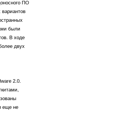
доносного ПО
х вариантов
ностранных
рами были
ов. В ходе
более двух
ware 2.0.
ткитами,
изованы
я еще не