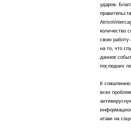
ударов. Благ
правительст
Atrivo\Inter
количество с
свою работу 
на то, что с
данное событ
последних ле
К сожалению,
всех пробле
антивирусну
информационн
атаки на соц