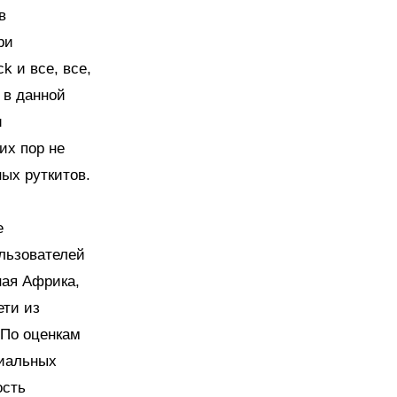
в
ри
 и все, все,
 в данной
и
их пор не
ых руткитов.
е
льзователей
ная Африка,
ети из
 По оценкам
циальных
ость