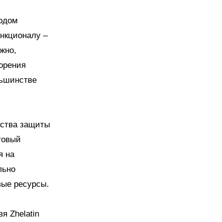
годом
нкционалу –
жно,
орения
льшинстве
дства защиты
товый
я на
льно
вые ресурсы.
я Zhelatin