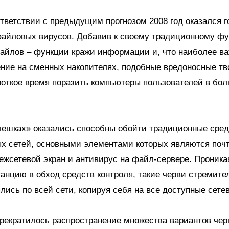
тветствии с предыдущим прогнозом 2008 год оказался 
файловых вирусов. Добавив к своему традиционному фу
айлов – функции кражи информации и, что наиболее ва
ние на сменных накопителях, подобные вредоносные тв
роткое время поразить компьютеры пользователей в бо
лешках» оказались способны обойти традиционные сре
ых сетей, основными элементами которых являются поч
ежсетевой экран и антивирус на файл-сервере. Проника
анцию в обход средств контроля, такие черви стремите
лись по всей сети, копируя себя на все доступные сете
прекратилось распространение множества вариантов черв