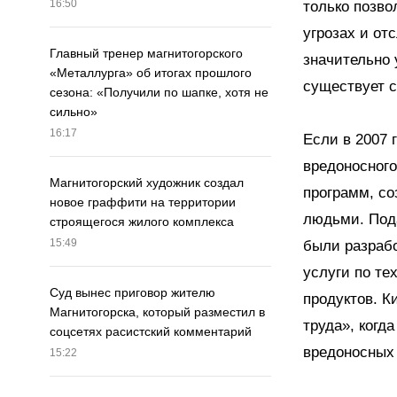
16:50
только позво
угрозах и от
Главный тренер магнитогорского
значительно 
«Металлурга» об итогах прошлого
существует с
сезона: «Получили по шапке, хотя не
сильно»
16:17
Если в 2007 
вредоносного
Магнитогорский художник создал
программ, с
новое граффити на территории
людьми. Под
строящегося жилого комплекса
15:49
были разраб
услуги по те
Суд вынес приговор жителю
продуктов. К
Магнитогорска, который разместил в
труда», когд
соцсетях расистский комментарий
вредоносных
15:22