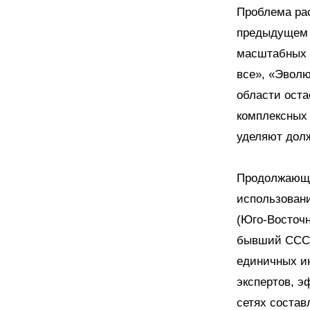
Проблема рас
предыдущем г
масштабных и
все», «Эволю
области оста
комплексных 
уделяют долж
Продолжающи
использовани
(Юго-Восточн
бывший СССР)
единичных и
экспертов, э
сетях состав