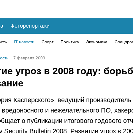
а
Фоторепортажи
асть
IT новости
Спорт
Политика
Экономика
Спецпро
вости
7 февраля 2009
ие угроз в 2008 году: борьб
ание
рия Касперского», ведущий производитель
 вредоносного и нежелательного ПО, хакерс
общает о публикации итогового годового от
 Security Bulletin 2008. Развитие угроз в 20