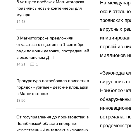
В четырех посёлках Магнитогорска
На междунар
появились новые контейнеры для
окончательно
мусора
троянских пр
14:48
вирусных реш
инициированы
В Магнитогорске предложили
отказаться от цветов на 1 сентября
первой из ни
ради помощи девочке, пострадавшей
миллионов ин
в резонансном ДТП
14:21
1
«Законодате
Прокуратура потребовала привести в
вирусописате
порядок «убитые» детские площадки
Наиболее чет
в Магнитогорске
обнаруженным
13:50
инновационны
встречала, 
От госуправления до производства: в
Челябинской области внедряют
продемонстри
искусственный интеллект в ключевых