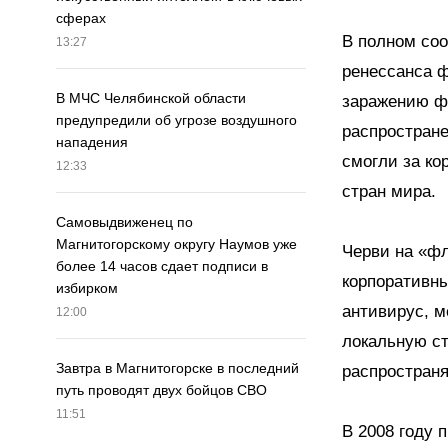
сферах
В полном соо
13:27
ренессанса 
В МЧС Челябинской области
заражению ф
предупредили об угрозе воздушного
распростране
нападения
смогли за ко
12:33
стран мира.
Самовыдвиженец по
Магнитогорскому округу Наумов уже
Черви на «ф
более 14 часов сдает подписи в
корпоративн
избирком
антивирус, м
12:00
локальную ст
Завтра в Магнитогорске в последний
распространя
путь проводят двух бойцов СВО
11:51
В 2008 году 