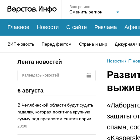
Ваш регион
Главное
Новости
О сайте
Реклама
Афиш
ВИП-новость
Перед фактом
Страна и мир
Дежурная ч
Новости
/
IT но
Лента новостей
Развит
Календарь новостей
выжив
6 августа
«Лаборато
В Челябинской области будут судить
гадалку, которая похитила крупную
защиты от
сумму под предлогом снятия порчи
спама, со
23:00
«Kaspersky