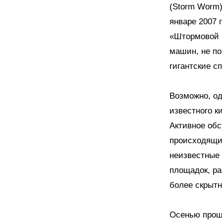
(Storm Worm)
январе 2007 
«Штормовой 
машин, не п
гигантские с
Возможно, од
известного к
Активное обс
происходящим
неизвестные
площадок, ра
более скрытн
Осенью прошл