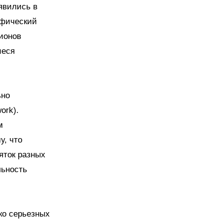
явились в
ифический
ионов
иеся
ьно
ork).
м
у, что
яток разных
льность
ко серьезных