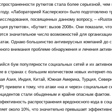
пространенности руткитов стала более серьезной, чем 
оду. «Лабораторией Касперского» было подготовлено т
сследования, посвященных данному вопросу, – «Rustock
ция руткитов», «Буткит: вызов 2008». Они показали, что
ется значительное число возможностей для организаци
атак. Однако большинство антивирусных компаний до с
ного внимания проблеме обнаружения и лечения активн
йся бум популярности социальных сетей и их активно
е в странах с большим количеством новых интернет-по
ая Азия, Индия, Китай, Южная Америка, Турция, Север
 привели к тому, что атаки «на и через» социальные с
нцидентов стали обыденным и крайне опасным фактом.
ффективность распространения вредоносного кода в со
ляет около 10%, что значительно превышает эффективн