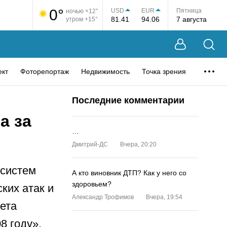
0°
USD
EUR
Пятница
ночью +12°
81.41
94.06
7 августа
утром +15°
ект
Фоторепортаж
Недвижимость
Точка зрения
Последние комментарии
а за
…
Дмитрий-ДС
Вчера, 20:20
 систем
А кто виновник ДТП? Как у него со
здоровьем?
ких атак и
Александр Трофимов
Вчера, 19:54
чета
08 году»,
…