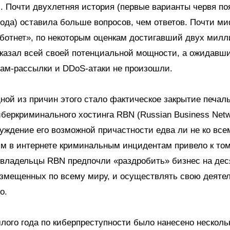
. Почти двухлетняя история (первые варианты червя по
года) оставила больше вопросов, чем ответов. Почти м
ботнет», по некоторым оценкам достигавший двух милл
оказал всей своей потенциальной мощности, а ожидавш
пам-рассылки и DDoS-атаки не произошли.
ной из причин этого стало фактическое закрытие печал
иберкриминального хостинга RBN (Russian Business Netw
уждение его возможной причастности едва ли не ко все
 в интернете криминальным инцидентам привело к том
 владельцы RBN предпочли «раздробить» бизнес на дес
змещенных по всему миру, и осуществлять свою деяте
о.
ого года по киберпреступности было нанесено несколь