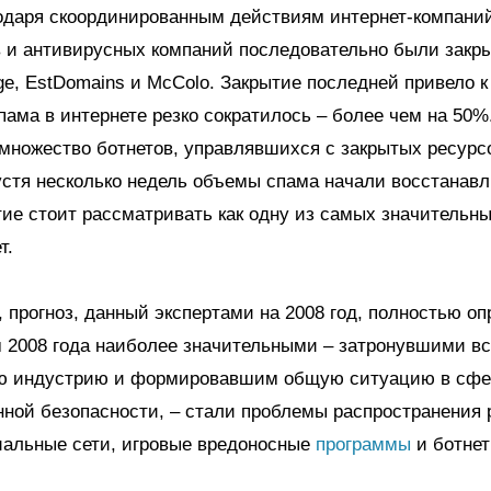
одаря скоординированным действиям интернет-компани
в и антивирусных компаний последовательно были закр
cage, EstDomains и McColo. Закрытие последней привело к
пама в интернете резко сократилось – более чем на 50%
множество ботнетов, управлявшихся с закрытых ресурс
пустя несколько недель объемы спама начали восстанавл
ие стоит рассматривать как одну из самых значительн
т.
 прогноз, данный экспертами на 2008 год, полностью оп
м 2008 года наиболее значительными – затронувшими в
ю индустрию и формировавшим общую ситуацию в сфе
ой безопасности, – стали проблемы распространения р
иальные сети, игровые вредоносные
программы
и ботнет