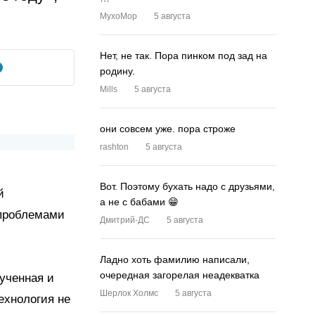
MyxoMop
5 августа
Нет, не так. Пора пинком под зад на
родину.
Mills
5 августа
они совсем уже. пора строже
rashton
5 августа
Вот. Поэтому бухать надо с друзьями,
й
а не с бабами 😁
 проблемами
Дмитрий-ДС
5 августа
Ладно хоть фамилию написали,
очередная загорелая неадекватка
ученная и
Шерлок Холмс
5 августа
ехнология не