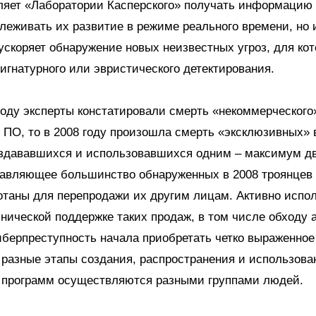
ляет «Лаборатории Касперского» получать информацию
слеживать их развитие в режиме реального времени, но 
ускоряет обнаружение новых неизвестных угроз, для ко
игнатурного или эвристического детектирования.
году эксперты констатировали смерть «некоммерческого
 ПО, то в 2008 году произошла смерть «эксклюзивных»
оздававшихся и использовавшихся одним – максимум д
авляющее большинство обнаруженных в 2008 троянцев 
отаны для перепродажи их другим лицам. Активно испо
хнической поддержке таких продаж, в том числе обходу
иберпреступность начала приобретать четко выраженное
а разные этапы создания, распространения и использова
 программ осуществляются разными группами людей.