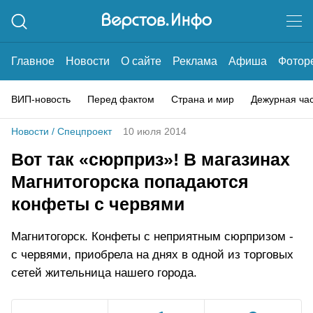
Главное
Новости
О сайте
Реклама
Афиша
Фотор
ВИП-новость
Перед фактом
Страна и мир
Дежурная ча
Новости
/
Спецпроект
10 июля 2014
Вот так «сюрприз»! В магазинах
Магнитогорска попадаются
конфеты с червями
Магнитогорск. Конфеты с неприятным сюрпризом -
с червями, приобрела на днях в одной из торговых
сетей жительница нашего города.