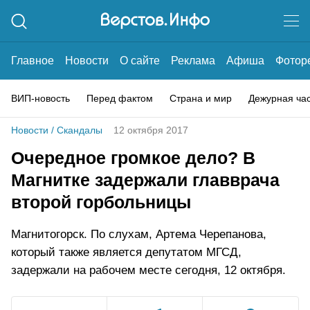
Главное
Новости
О сайте
Реклама
Афиша
Фотор
ВИП-новость
Перед фактом
Страна и мир
Дежурная ча
Новости
/
Скандалы
12 октября 2017
Очередное громкое дело? В
Магнитке задержали главврача
второй горбольницы
Магнитогорск. По слухам, Артема Черепанова,
который также является депутатом МГСД,
задержали на рабочем месте сегодня, 12 октября.