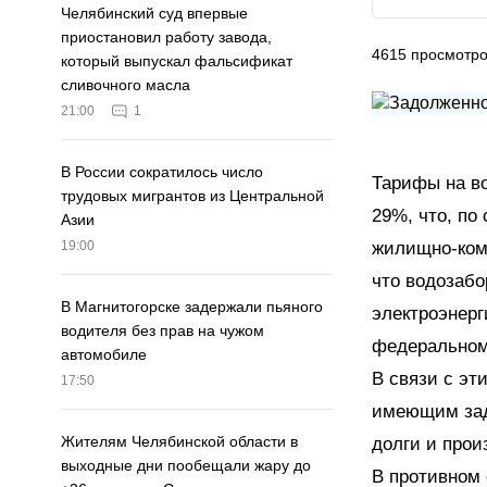
Челябинский суд впервые
приостановил работу завода,
4615
просмотр
который выпускал фальсификат
сливочного масла
21:00
1
В России сократилось число
Тарифы на в
трудовых мигрантов из Центральной
29%, что, по
Азии
жилищно-комм
19:00
что водозабо
В Магнитогорске задержали пьяного
электроэнерг
водителя без прав на чужом
федеральном 
автомобиле
В связи с эт
17:50
имеющим зад
Жителям Челябинской области в
долги и прои
выходные дни пообещали жару до
В противном 