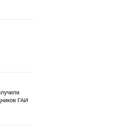
олучили
дников ГАИ