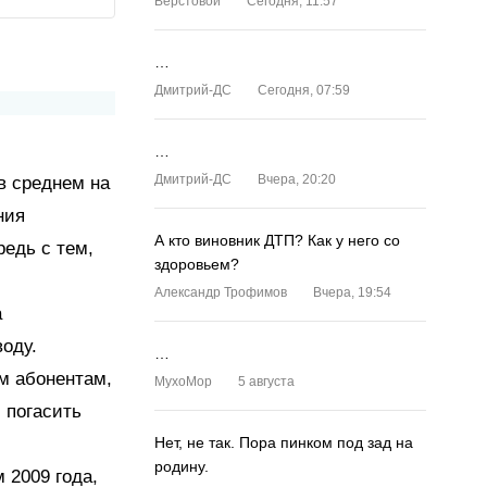
Верстовой
Сегодня, 11:57
…
Дмитрий-ДС
Сегодня, 07:59
…
Дмитрий-ДС
Вчера, 20:20
в среднем на
ния
А кто виновник ДТП? Как у него со
редь с тем,
здоровьем?
Александр Трофимов
Вчера, 19:54
а
оду.
…
м абонентам,
MyxoMop
5 августа
 погасить
Нет, не так. Пора пинком под зад на
родину.
 2009 года,