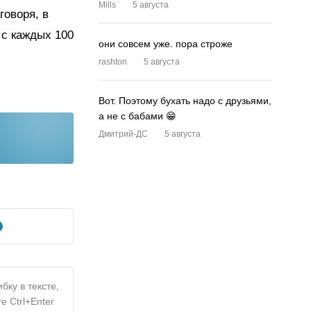
Mills
5 августа
говоря, в
 с каждых 100
они совсем уже. пора строже
rashton
5 августа
Вот. Поэтому бухать надо с друзьями,
а не с бабами 😁
Дмитрий-ДС
5 августа
бку в тексте,
е Ctrl+Enter