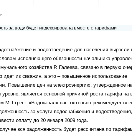
ов
одоснабжение и водоотведение для населения выросли 
 словам исполняющего обязанности начальника управле
унального хозяйства Р. Галеева, связано в первую оче
р идет из скважин, а это – повышенное использование
ии. Повышение цен на электроэнергию, утвержденное н
уровне, является основной причиной роста тарифа на в
им МП трест «Водоканал» настоятельно рекомендует все
олженность за услуги водоснабжения и водоотведения,
звести оплату до 20 января 2009 года.
случае вся задолженность будет рассчитана по тарифам