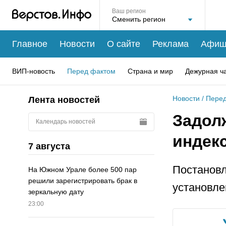
Ваш регион
Главное
Новости
О сайте
Реклама
Афиш
ВИП-новость
Перед фактом
Страна и мир
Дежурная ч
Новости
/
Перед
Лента новостей
Задол
Календарь новостей
индек
7 августа
Постановл
На Южном Урале более 500 пар
решили зарегистрировать брак в
установле
зеркальную дату
23:00