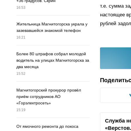
+36 градусов. Скрин
т.е. сумма з
16:53
настоящее вр
рублей задо
Жительница Магнитогорска украла у
зазевавшейся знакомой телефон
16:21
Более 80 штрафов собрал молодой
водитель на улицах Магнитогорска за
два месяца
15:52
Поделить
Магнитогорский прокурор провёл
приём сотрудников АО
«Горэлектросеть»
15:19
Служба н
От ямочного ремонта до покоса
«Верстов