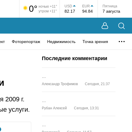
0°
USD
EUR
Пятница
ночью +11°
82.17
94.84
7 августа
утром +11°
ект
Фоторепортаж
Недвижимость
Точка зрения
Последние комментарии
…
и
Александр Трофимов
Сегодня, 21:37
 2009 г.
…
е услуги.
Рубан Алексей
Сегодня, 13:31
…