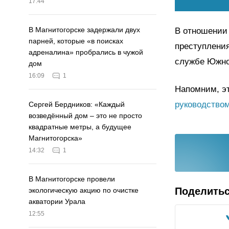
17:44
В Магнитогорске задержали двух
В отношении 
парней, которые «в поисках
преступления
адреналина» пробрались в чужой
службе Южно
дом
16:09
1
Напомним, эт
руководством
Сергей Бердников: «Каждый
возведённый дом – это не просто
квадратные метры, а будущее
Магнитогорска»
14:32
1
В Магнитогорске провели
Поделить
экологическую акцию по очистке
акватории Урала
12:55