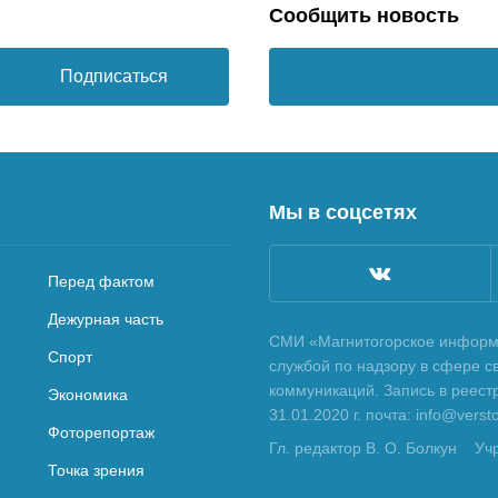
Сообщить новость
Подписаться
Мы в соцсетях
Перед фактом
Дежурная часть
СМИ «Магнитогорское информа
Спорт
службой по надзору в сфере с
коммуникаций. Запись в реес
Экономика
31.01.2020 г. почта: info@vers
Фоторепортаж
Гл. редактор В. О. Болкун
Уч
Точка зрения