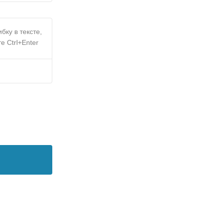
бку в тексте,
е Ctrl+Enter