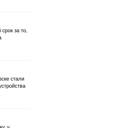
срок за то,
а
рске стали
устройства
у, у