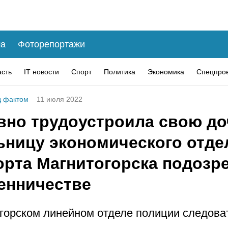
а
Фоторепортажи
асть
IT новости
Спорт
Политика
Экономика
Спецпро
 фактом
11 июля 2022
вно трудоустроила свою до
ьницу экономического отде
орта Магнитогорска подозр
енничестве
горском линейном отделе полиции следова