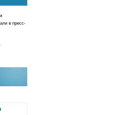
ам
али в пресс-
с