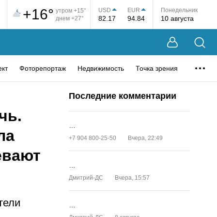
+16°
USD
EUR
Понедельник
утром +15°
82.17
94.84
10 августа
днем +27°
ект
Фоторепортаж
Недвижимость
Точка зрения
Последние комментарии
чь.
…
ла
+7 904 800-25-50
Вчера, 22:49
евают
…
Дмитрий-ДС
Вчера, 15:57
тели
…