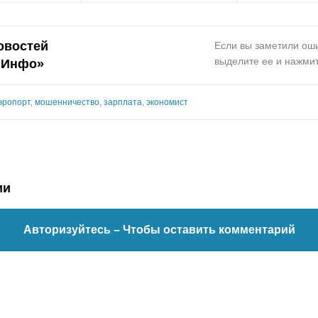
овостей
Если вы заметили оши
выделите ее и нажмит
.Инфо»
эропорт
,
мошенничество
,
зарплата
,
экономист
ии
Авторизуйтесь
– Чтобы оставить комментарий