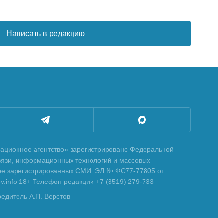
Написать в редакцию
ционное агентство» зарегистрировано Федеральной
вязи, информационных технологий и массовых
тре зарегистрированных СМИ: ЭЛ № ФС77-77805 от
tov.info 18+ Телефон редакции +7 (3519) 279-733
редитель А.П. Верстов