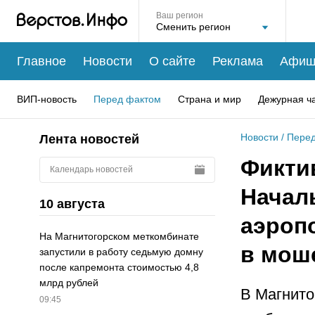
Ваш регион
Главное
Новости
О сайте
Реклама
Афиш
ВИП-новость
Перед фактом
Страна и мир
Дежурная ч
Новости
/
Перед
Лента новостей
Фикти
Календарь новостей
Начал
10 августа
аэроп
На Магнитогорском меткомбинате
в мош
запустили в работу седьмую домну
после капремонта стоимостью 4,8
млрд рублей
В Магнито
09:45