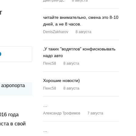
Дмитрий-ДС
8 августа
т
читайте внимательно, смена это 8-10
дней, а не 8 часов.
DenisZakharov
8 августа
,У таких "водятлов" конфисковывать
надо авто
Пенс58
8 августа
Хорошие новости)
Пенс58
8 августа
…
Александр Трофимов
7 августа
016 года
ста в свой
…