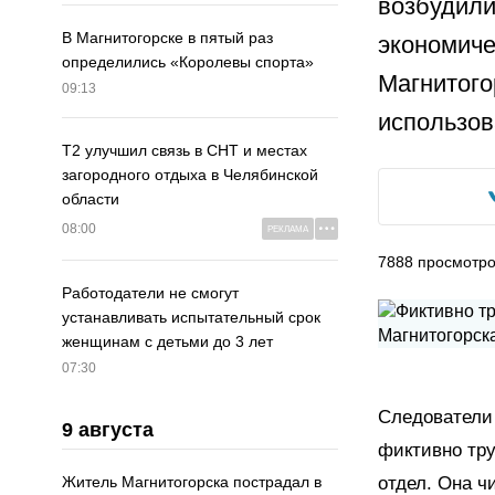
возбудили
В Магнитогорске в пятый раз
экономиче
определились «Королевы спорта»
Магнитого
09:13
использов
Т2 улучшил связь в СНТ и местах
загородного отдыха в Челябинской
области
08:00
РЕКЛАМА
7888
просмотр
Работодатели не смогут
устанавливать испытательный срок
женщинам с детьми до 3 лет
07:30
Следователи 
9 августа
фиктивно тру
отдел. Она ч
Житель Магнитогорска пострадал в