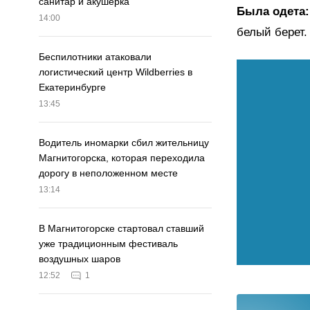
санитар и акушерка
Была одета:
14:00
белый берет.
Беспилотники атаковали
логистический центр Wildberries в
Екатеринбурге
13:45
Водитель иномарки сбил жительницу
Магнитогорска, которая переходила
дорогу в неположенном месте
13:14
В Магнитогорске стартовал ставший
уже традиционным фестиваль
воздушных шаров
12:52
1