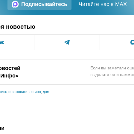
Подписывайтесь
Читайте нас в MAX
ся новостью
овостей
Если вы заметили оши
выделите ее и нажмит
.Инфо»
оиск
,
поисковики
,
легион
,
дом
ии