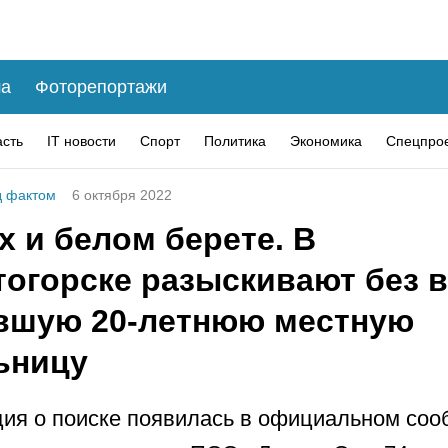
а
Фоторепортажи
асть
IT новости
Спорт
Политика
Экономика
Спецпро
 фактом
6 октября 2022
х и белом берете. В
тогорске разыскивают без 
вшую 20-летнюю местную
ьницу
я о поиске появилась в официальном соо