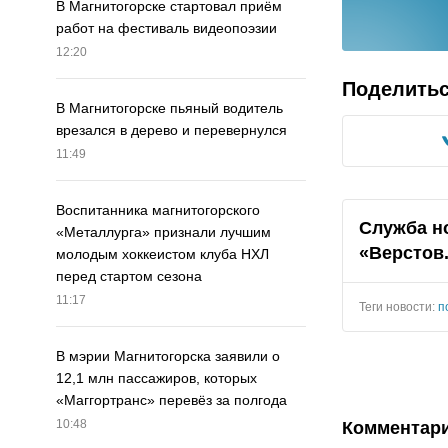
В Магнитогорске стартовал приём
работ на фестиваль видеопоэзии
12:20
Поделить
В Магнитогорске пьяный водитель
врезался в дерево и перевернулся
11:49
Воспитанника магнитогорского
Служба н
«Металлурга» признали лучшим
«Верстов
молодым хоккеистом клуба НХЛ
перед стартом сезона
11:17
Теги новости:
п
В мэрии Магнитогорска заявили о
12,1 млн пассажиров, которых
«Маггортранс» перевёз за полгода
10:48
Комментар