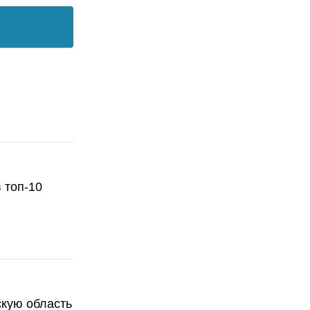
 топ-10
скую область