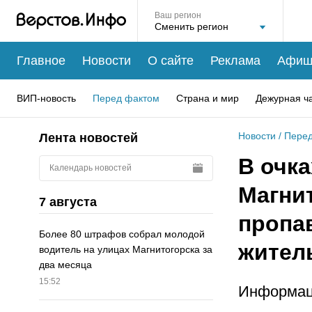
Ваш регион
Главное
Новости
О сайте
Реклама
Афиш
ВИП-новость
Перед фактом
Страна и мир
Дежурная ч
Новости
/
Перед
Лента новостей
В очка
Календарь новостей
Магни
7 августа
пропа
Более 80 штрафов собрал молодой
жител
водитель на улицах Магнитогорска за
два месяца
15:52
Информаци