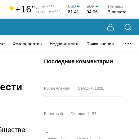
+16°
USD
EUR
Пятница
днем +25°
81.41
94.06
7 августа
вечером +25°
ект
Фоторепортаж
Недвижимость
Точка зрения
Последние комментарии
…
вести
Рубан Алексей
Сегодня, 13:31
…
Верстовой
Сегодня, 11:57
бществе
…