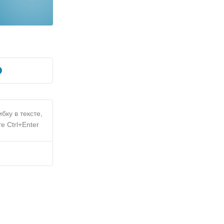
бку в тексте,
е Ctrl+Enter