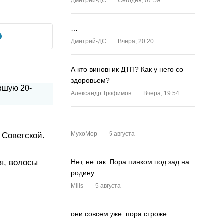
Дмитрий-ДС
Сегодня, 07:59
…
Дмитрий-ДС
Вчера, 20:20
А кто виновник ДТП? Как у него со
здоровьем?
Александр Трофимов
Вчера, 19:54
…
MyxoMop
5 августа
 Советской.
ия, волосы
Нет, не так. Пора пинком под зад на
родину.
Mills
5 августа
они совсем уже. пора строже