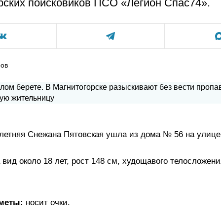
рских поисковиков ПСО «Легион Спас74».
ров
-летняя Снежана Пятовская ушла из дома № 56 на улице
 вид около 18 лет, рост 148 см, худощавого телосложен
меты:
носит очки.