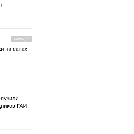
н
РЕКЛАМА
ки на сапах
олучили
дников ГАИ