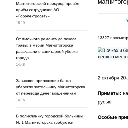
магнитого
Магнитогорский прокурор провёл
приём сотрудников АО
«Горэлектросеть»
15:19
13327
просмот
От ямочного ремонта до покоса
травы: в мэрии Магнитогорска
рассказали о санитарной уборке
города
14:48
2 октября 20
Зависшее приложение банка
уберегло жительницу Магнитогорска
Приметы:
на
от перевода денег мошенникам
14:16
русые.
В поликлинику городской больницы
Особые при
№ 1 Магнитогорска требуются