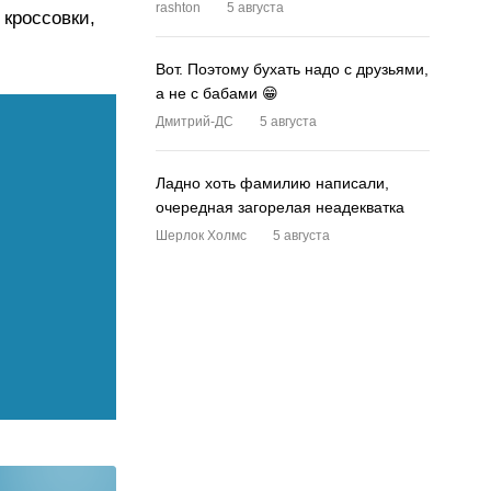
rashton
5 августа
 кроссовки,
Вот. Поэтому бухать надо с друзьями,
а не с бабами 😁
Дмитрий-ДС
5 августа
Ладно хоть фамилию написали,
очередная загорелая неадекватка
Шерлок Холмс
5 августа