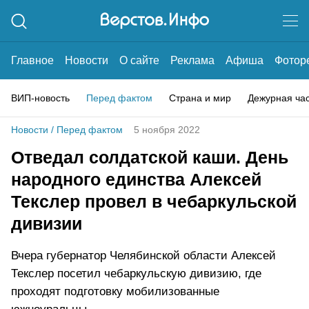
Главное
Новости
О сайте
Реклама
Афиша
Фотор
ВИП-новость
Перед фактом
Страна и мир
Дежурная ча
Новости
/
Перед фактом
5 ноября 2022
Отведал солдатской каши. День
народного единства Алексей
Текслер провел в чебаркульской
дивизии
Вчера губернатор Челябинской области Алексей
Текслер посетил чебаркульскую дивизию, где
проходят подготовку мобилизованные