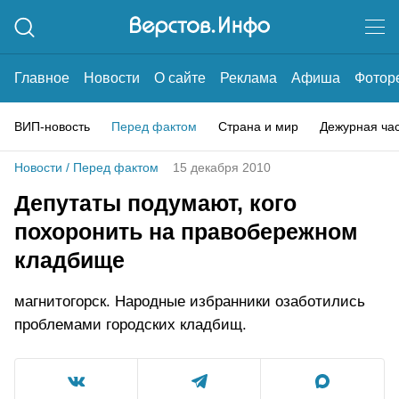
Главное
Новости
О сайте
Реклама
Афиша
Фотор
ВИП-новость
Перед фактом
Страна и мир
Дежурная ча
Новости
/
Перед фактом
15 декабря 2010
Депутаты подумают, кого
похоронить на правобережном
кладбище
магнитогорск. Народные избранники озаботились
проблемами городских кладбищ.