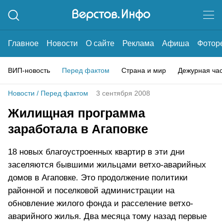
Главное
Новости
О сайте
Реклама
Афиша
Фотор
ВИП-новость
Перед фактом
Страна и мир
Дежурная ча
Новости
/
Перед фактом
3 сентября 2008
Жилищная программа
заработала в Агаповке
18 новых благоустроенных квартир в эти дни
заселяются бывшими жильцами ветхо-аварийных
домов в Агаповке. Это продолжение политики
районной и поселковой администрации на
обновление жилого фонда и расселение ветхо-
аварийного жилья. Два месяца тому назад первые