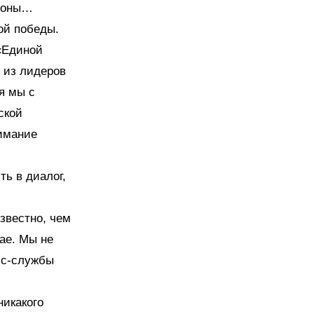
ефоны…
ой победы.
 «Единой
н из лидеров
я мы с
ской
нимание
ть в диалог,
звестно, чем
ае. Мы не
сс-службы
никакого