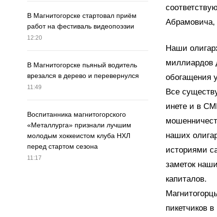
соответствую
В Магнитогорске стартовал приём
Абрамовича, 
работ на фестиваль видеопоэзии
12:20
Наши олигар
миллиардов 
В Магнитогорске пьяный водитель
врезался в дерево и перевернулся
обогащения у
11:49
Все существу
инете и в СМ
Воспитанника магнитогорского
мошенничест
«Металлурга» признали лучшим
наших олигар
молодым хоккеистом клуба НХЛ
перед стартом сезона
историями са
11:17
заметок наш
капиталов.
Магнитогорцы
пикетчиков в