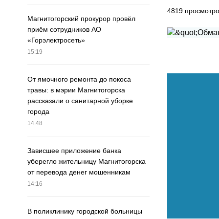
4819
просмотр
Магнитогорский прокурор провёл
приём сотрудников АО
«Горэлектросеть»
15:19
От ямочного ремонта до покоса
травы: в мэрии Магнитогорска
рассказали о санитарной уборке
города
14:48
Зависшее приложение банка
уберегло жительницу Магнитогорска
от перевода денег мошенникам
14:16
В поликлинику городской больницы