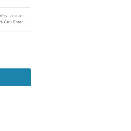
бку в тексте,
е Ctrl+Enter