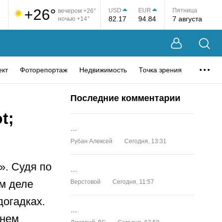
+26°
USD
EUR
Пятница
вечером +26°
82.17
94.84
7 августа
ночью +14°
ект
Фоторепортаж
Недвижимость
Точка зрения
Последние комментарии
t;
…
Рубан Алексей
Сегодня, 13:31
». Судя по
…
ом деле
Верстовой
Сегодня, 11:57
догадках.
…
енем