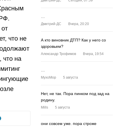
Дмитрий-ДС
Сегодня, 07:59
 Красным
…
РФ.
Дмитрий-ДС
Вчера, 20:20
 от
т, что не
А кто виновник ДТП? Как у него со
здоровьем?
продолжают
Александр Трофимов
Вчера, 19:54
 что на
 митинг
…
тингующие
MyxoMop
5 августа
озле
Нет, не так. Пора пинком под зад на
родину.
Mills
5 августа
они совсем уже. пора строже