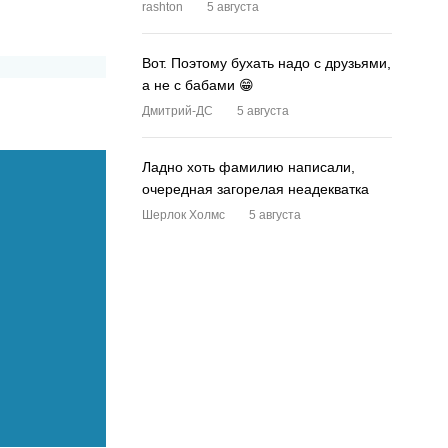
rashton
5 августа
Вот. Поэтому бухать надо с друзьями,
а не с бабами 😁
Дмитрий-ДС
5 августа
Ладно хоть фамилию написали,
очередная загорелая неадекватка
Шерлок Холмс
5 августа