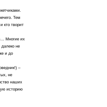
икетчиками.
ечего. Тем
и кто творит
е… Многие их
 далеко не
же и до
оведник!) –
ых, не
нство наших
ную историю