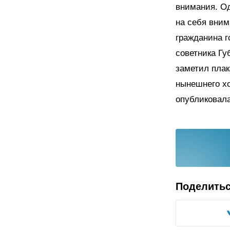
внимания. Од
на себя вним
гражданина г
советника Гу
заметил плак
нынешнего х
опубликовала
Поделить