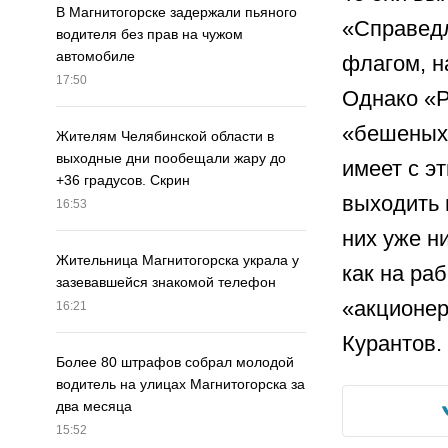
В Магнитогорске задержали пьяного
«Справедл
водителя без прав на чужом
автомобиле
флагом, н
17:50
Однако «Р
«бешеных 
Жителям Челябинской области в
выходные дни пообещали жару до
имеет с э
+36 градусов. Скрин
выходить 
16:53
них уже н
Жительница Магнитогорска украла у
как на ра
зазевавшейся знакомой телефон
«акционе
16:21
Курантов.
Более 80 штрафов собрал молодой
водитель на улицах Магнитогорска за
два месяца
15:52