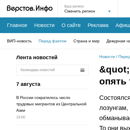
Ваш регион
Главное
Новости
О сайте
Реклама
Афиш
ВИП-новость
Перед фактом
Страна и мир
Дежурная ч
Новости
/
Перед
Лента новостей
&quot
Календарь новостей
опять
7 августа
Состоялся
В России сократилось число
трудовых мигрантов из Центральной
лозунгам,
Азии
обманывае
19:00
То они вы