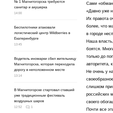
№ 1 Магнитогорска требуются
Сами «обман
санитар и акушерка
«Давно уже н
14:00
Их правота о
более, что м
Беспилотники атаковали
логистический центр Wildberries в
в городе нес
Екатеринбурге
Наша власть
13:45
боятся. Мног
только до по
Водитель иномарки сбил жительницу
авторитета, 
Магнитогорска, которая переходила
дорогу в неположенном месте
Не очень у н
13:14
своеобразное
слишком при
В Магнитогорске стартовал ставший
российских 
уже традиционным фестиваль
воздушных шаров
своего обога
12:52
1
Почти все эт