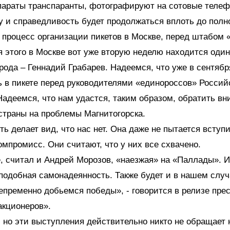
параты транспаранты, фотографируют на сотовые тел
у и справедливость будет продолжаться вплоть до полн
 процесс организации пикетов в Москве, перед штабом
я этого в Москве вот уже вторую неделю находится оди
рода – Геннадий Грабарев. Надеемся, что уже в сентябр
 в пикете перед руководителями «единороссов» Россий
адеемся, что нам удастся, таким образом, обратить в
страны на проблемы Магнитогорска.
ть делает вид, что нас нет. Она даже не пытается вступи
омпромисс. Они считают, что у них все схвачено.
е, считал и Андрей Морозов, «наезжая» на «Паллады». И
подобная самонадеянность. Также будет и в нашем случ
епременно добьемся победы», - говорится в релизе пре
акционеров».
 но эти выступления действительно никто не обращает 