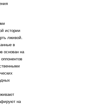
ения
ими
ой истории
ерть лживой.
ванные в
в основан на
 оппонентов
бственными
ических
рдных
рживают
рафируют на