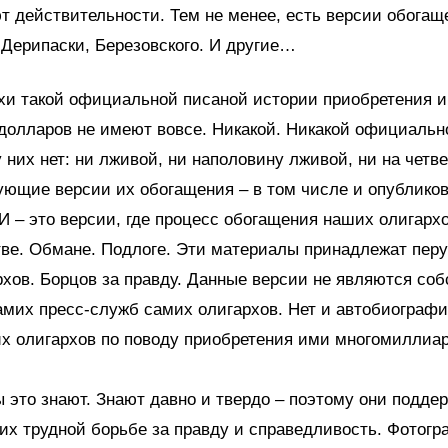
т действительности. Тем не менее, есть версии обогащ
Дерипаски, Березовского. И другие…
хи такой официальной писаной истории приобретения 
долларов не имеют вовсе. Никакой. Никакой официальн
 них нет: ни лживой, ни наполовину лживой, ни на четв
ющие версии их обогащения – в том числе и опублико
И – это версии, где процесс обогащения наших олигархо
ве. Обмане. Подлоге. Эти материалы принадлежат перу
хов. Борцов за правду. Данные версии не являются со
мих пресс-служб самих олигархов. Нет и автобиограф
их олигархов по поводу приобретения ими многомиллиа
 это знают. Знают давно и твердо – поэтому они подде
 их трудной борьбе за правду и справедливость. Фотог