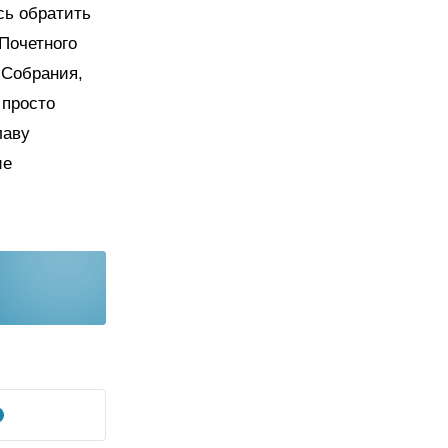
сь обратить
 Почетного
 Собрания,
 просто
лаву
ие