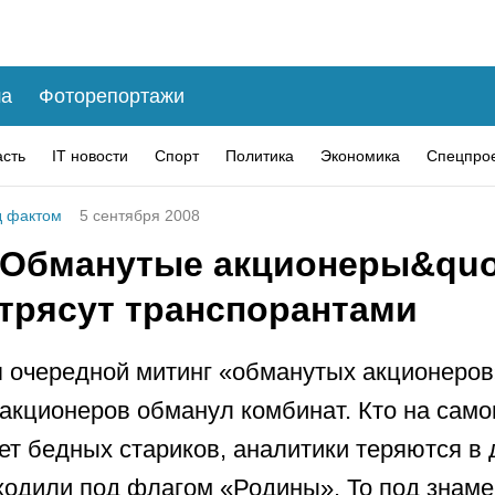
а
Фоторепортажи
асть
IT новости
Спорт
Политика
Экономика
Спецпро
 фактом
5 сентября 2008
;Обманутые акционеры&quo
 трясут транспорантами
 очередной митинг «обманутых акционеров
 акционеров обманул комбинат. Кто на сам
т бедных стариков, аналитики теряются в 
ходили под флагом «Родины». То под знам