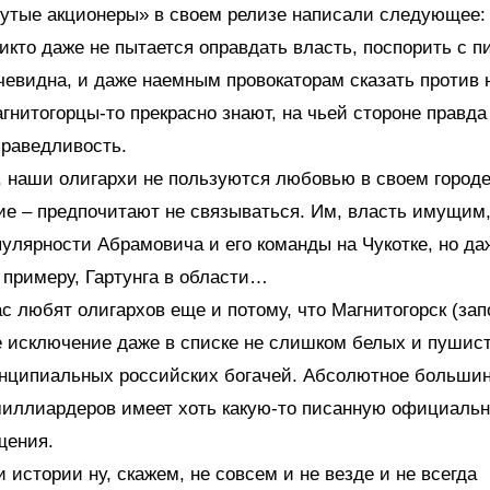
утые акционеры» в своем релизе написали следующее:
икто даже не пытается оправдать власть, поспорить с п
чевидна, и даже наемным провокаторам сказать против н
агнитогорцы-то прекрасно знают, на чьей стороне правда 
праведливость.
, наши олигархи не пользуются любовью в своем город
ие – предпочитают не связываться. Им, власть имущим,
пулярности Абрамовича и его команды на Чукотке, но да
к примеру, Гартунга в области…
ас любят олигархов еще и потому, что Магнитогорск (зап
 исключение даже в списке не слишком белых и пушист
нципиальных российских богачей. Абсолютное больши
миллиардеров имеет хоть какую-то писанную официаль
щения.
и истории ну, скажем, не совсем и не везде и не всегда