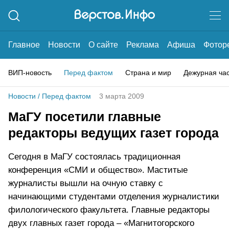
Главное
Новости
О сайте
Реклама
Афиша
Фотор
ВИП-новость
Перед фактом
Страна и мир
Дежурная ча
Новости
/
Перед фактом
3 марта 2009
МаГУ посетили главные
редакторы ведущих газет города
Сегодня в МаГУ состоялась традиционная
конференция «СМИ и общество». Маститые
журналисты вышли на очную ставку с
начинающими студентами отделения журналистики
филологического факультета. Главные редакторы
двух главных газет города – «Магнитогорского