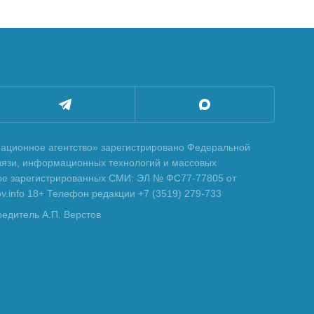
ционное агентство» зарегистрировано Федеральной
вязи, информационных технологий и массовых
тре зарегистрированных СМИ: ЭЛ № ФС77-77805 от
tov.info 18+ Телефон редакции +7 (3519) 279-733
редитель А.П. Верстов