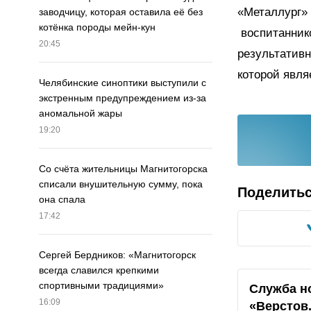
«Металлург» 
заводчицу, которая оставила её без
котёнка породы мейн-кун
воспитанник
20:45
результативн
которой явля
Челябинские синоптики выступили с
экстренным предупреждением из-за
аномальной жары
19:20
Со счёта жительницы Магнитогорска
списали внушительную сумму, пока
Поделить
она спала
17:42
Сергей Бердников: «Магнитогорск
всегда славился крепкими
спортивными традициями»
Служба н
16:09
«Верстов