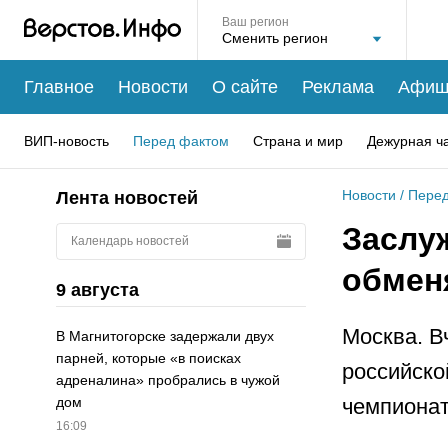
Ваш регион
Главное
Новости
О сайте
Реклама
Афиш
ВИП-новость
Перед фактом
Страна и мир
Дежурная ч
Новости
/
Перед
Лента новостей
Заслу
Календарь новостей
обмен
9 августа
Москва. В
В Магнитогорске задержали двух
парней, которые «в поисках
российско
адреналина» пробрались в чужой
чемпионат
дом
16:09