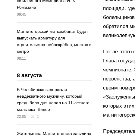
юбилейного Мемориала И. Х.
Ромазана
площади, где
09:45
болельщиков.
обратился м
Магнитогорский меткомбинат будет
великолепную
выпускать арматуру для
строительства небоскрёбов, мостов и
После этого 
метро
08:11
Глава госуда
чемпионате.
8 августа
первенства, 
своим номеро
В Челябинске задержали
неадекватного мужчину, который
«Заслуженный
средь бела дня напал на 11-летнего
которых этих
мальчика. Видео
магнитогорск
22:05
1
Председатель
Жительница Магнитогорска засудила