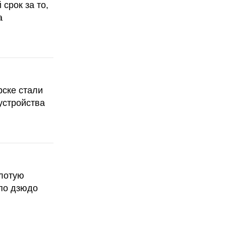
срок за то,
а
рске стали
устройства
олотую
по дзюдо