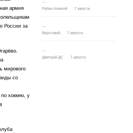
…
чная армия
Рубан Алексей
7 августа
 болельщикам
…
ю России за
Верстовой
7 августа
…
гарёво.
Дмитрий-ДС
7 августа
на
ь мирового
манды со
по хоккею, у
в
клуба