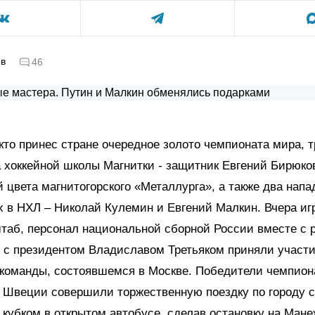
ов
46
 кто принес стране очередное золото чемпионата мира, 
 хоккейной школы Магнитки - защитник Евгений Бирюко
цвета магнитогорского «Металлурга», а также два нап
в НХЛ – Николай Кулемин и Евгений Малкин. Вчера игр
таб, персонал национальной сборной России вместе с 
 с президентом Владиславом Третьяком приняли участи
 команды, состоявшемся в Москве. Победители чемпион
 Швеции совершили торжественную поездку по городу с
кубком в открытом автобусе, сделав остановку на Ман