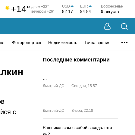
+14°
USD
EUR
Воскресенье
днем +32°
82.17
94.84
9 августа
вечером +26°
ект
Фоторепортаж
Недвижимость
Точка зрения
Последние комментарии
алкин
…
Дмитрий-ДС
Сегодня, 15:57
ов
…
йся с
Дмитрий-ДС
Вчера, 22:18
Рашников сам с собой заседал что
ли?