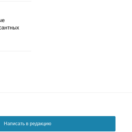
ые
сантных
Написать в редакцию