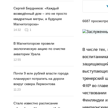
Сергей Бердников: «Каждый
возведённый дом – это не просто
квадратные метры, а будущее
6687
просмотр
Магнитогорска»
14:32
1
В Магнитогорске провели
экологическую акцию по очистке
В числе тех,
акватории Урала
воспитанника
12:55
защищающий 
выступающих 
Почти 9 млн рублей власти города
тренерский ш
планируют потратить на дороги
вокруг сквера Лермонтова
ФХР во главе
11:23
чествовании
Финляндии и
Стало известно расписание
чемпионским 