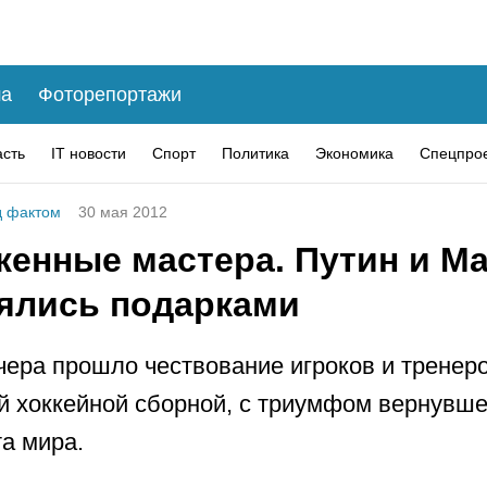
а
Фоторепортажи
асть
IT новости
Спорт
Политика
Экономика
Спецпро
 фактом
30 мая 2012
женные мастера. Путин и М
ялись подарками
чера прошло чествование игроков и тренер
й хоккейной сборной, с триумфом вернувше
а мира.