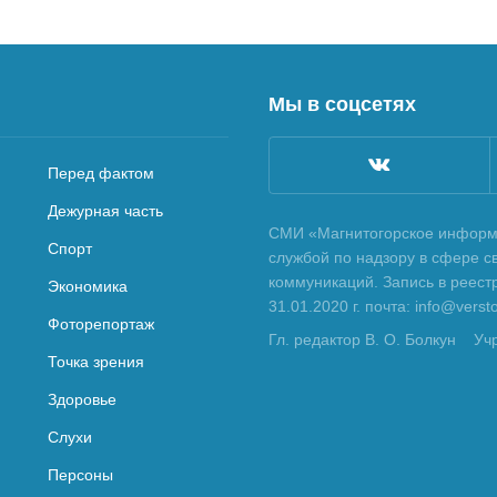
Мы в соцсетях
Перед фактом
Дежурная часть
СМИ «Магнитогорское информа
Спорт
службой по надзору в сфере с
коммуникаций. Запись в реес
Экономика
31.01.2020 г. почта: info@vers
Фоторепортаж
Гл. редактор В. О. Болкун
Уч
Точка зрения
Здоровье
Слухи
Персоны