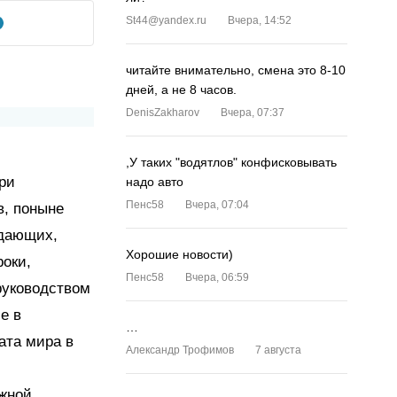
St44@yandex.ru
Вчера, 14:52
читайте внимательно, смена это 8-10
дней, а не 8 часов.
DenisZakharov
Вчера, 07:37
,У таких "водятлов" конфисковывать
три
надо авто
Пенс58
Вчера, 07:04
в, поныне
адающих,
Хорошие новости)
оки,
Пенс58
Вчера, 06:59
руководством
е в
…
ата мира в
Александр Трофимов
7 августа
ежной