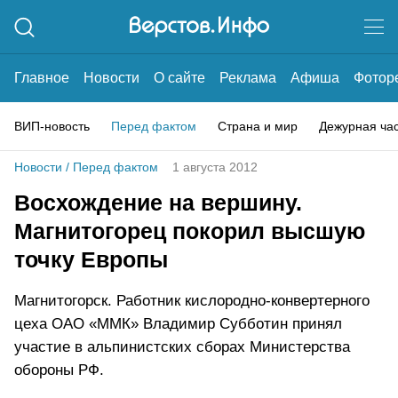
Главное
Новости
О сайте
Реклама
Афиша
Фотор
ВИП-новость
Перед фактом
Страна и мир
Дежурная ча
Новости
/
Перед фактом
1 августа 2012
Восхождение на вершину.
Магнитогорец покорил высшую
точку Европы
Магнитогорск. Работник кислородно-конвертерного
цеха ОАО «ММК» Владимир Субботин принял
участие в альпинистских сборах Министерства
обороны РФ.