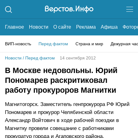
Главное
Новости
О сайте
Реклама
Афиша
Фотор
ВИП-новость
Перед фактом
Страна и мир
Дежурная ча
Новости
/
Перед фактом
14 сентября 2012
В Москве недовольны. Юрий
Пономарев раскритиковал
работу прокуроров Магнитки
Магнитогорск. Заместитель генпрокурора РФ Юрий
Пономарев и прокурор Челябинской области
Александр Войтович в ходе рабочей поездки в
Магнитку провели совещание с работниками
прокуратур города и Агаповского района.