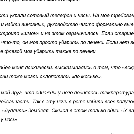
асти украли сотовый телефон и часы. На мое требова
 и найти виновных, руководство чисто формально выв
строило «шмон» и на этом ограничилось. Если старше
 что-то, он мог просто ударить по печени. Если нет 
же флягой мог ударить также по печени.
абее меня психически, высказывались о том, что «вск
 они тоже могли схлопотать «по моське».
мой друг, что однажды у него поднялась температура 
медсанчасть. Так в эту ночь в роте избили всех полуго
, «дуплили» дембеля. Смысл в этом только один: «У в
у нас!»