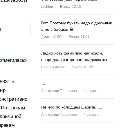
rashton
Вчера, 12:13
Вот. Поэтому бухать надо с друзьями,
а не с бабами 😁
Дмитрий-ДС
Вчера, 11:01
Ладно хоть фамилию написали,
очередная загорелая неадекватка
Шерлок Холмс
Вчера, 01:29
8331 в
…
мир
Александр Трофимов
4 августа
онстративно
Нечего по колодцам шарить......
. По словам
Александр Трофимов
4 августа
 причиной
правам