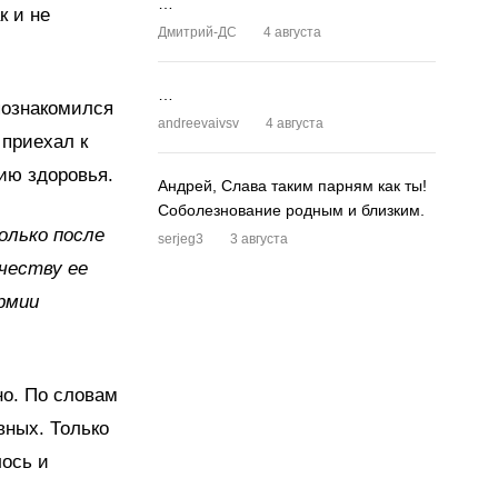
…
к и не
Дмитрий-ДС
4 августа
…
познакомился
andreevaivsv
4 августа
приехал к
ию здоровья.
Андрей, Слава таким парням как ты!
Соболезнование родным и близким.
олько после
serjeg3
3 августа
ачеству ее
армии
но. По словам
вных. Только
лось и