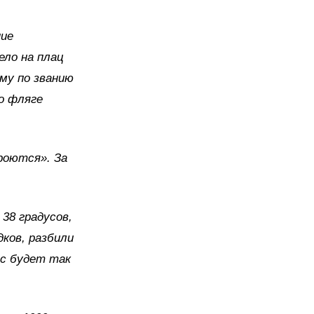
ние
ело на плац
му по званию
во фляге
роются». За
38 градусов,
дков, разбили
ас будет так