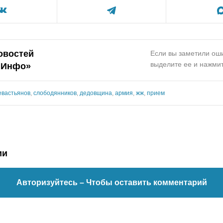
овостей
Если вы заметили оши
выделите ее и нажмит
.Инфо»
евастьянов
,
слободянников
,
дедовщина
,
армия
,
жж
,
прием
ии
Авторизуйтесь
– Чтобы оставить комментарий