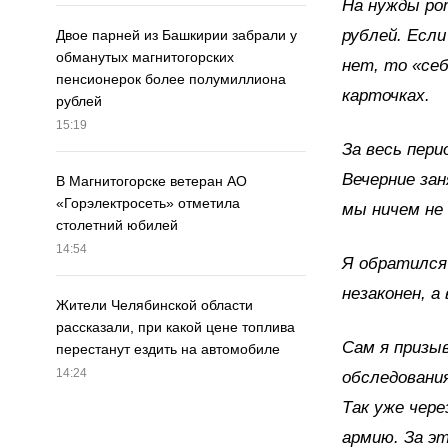
На нужды ро
рублей. Если
Двое парней из Башкирии забрали у
обманутых магнитогорских
нет, то «себ
пенсионерок более полумиллиона
карточках.
рублей
15:19
За весь пери
Вечерние зан
В Магнитогорске ветеран АО
«Горэлектросеть» отметила
мы ничем не
столетний юбилей
14:54
Я обратился 
незаконен, а
Жители Челябинской области
рассказали, при какой цене топлива
Сам я призыв
перестанут ездить на автомобиле
14:24
обследовани
Так уже чере
армию. За эт