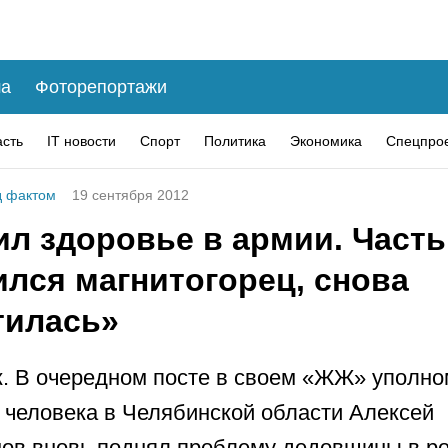
а
Фоторепортажи
асть
IT новости
Спорт
Политика
Экономика
Спецпро
 фактом
19 сентября 2012
л здоровье в армии. Часть,
ился магнитогорец, снова
тилась»
. В очередном посте в своем «ЖЖ» уполн
 человека в Челябинской области Алексей
ов вновь поднял проблему дедовщины в р