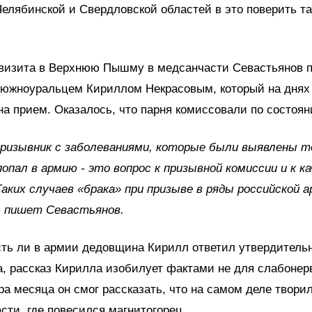
Челябинской и Свердловской областей в это поверить та
е визита в Верхнюю Пышму в медсанчасти Севастьянов 
 южноуральцем Кириллом Некрасовым, который на днях 
а прием. Оказалось, что парня комиссовали по состоян
ризывник с заболеваниями, которые были выявлены т
попал в армию - это вопрос к призывной комиссии и к к
аких случаев «брака» при призыве в ряды российской 
- пишет Севастьянов.
сть ли в армии дедовщина Кирилл ответил утвердитель
, рассказ Кирилла изобилует фактами не для слабонер
ра месяца он смог рассказать, что на самом деле твори
асти, где повесился магнитогорец.