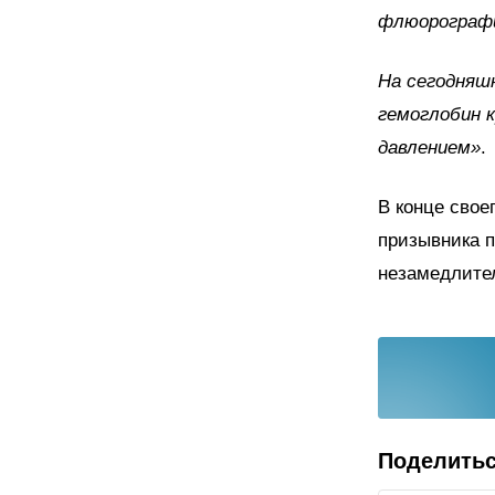
флюорографи
На сегодняшн
гемоглобин 
давлением»
.
В конце свое
призывника п
незамедлите
Поделить