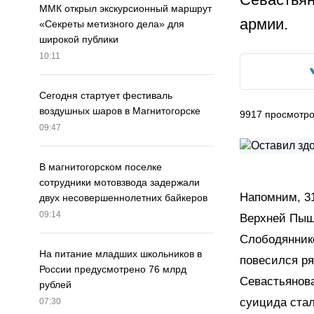
ММК открыл экскурсионный маршрут
армии.
«Секреты метизного дела» для
широкой публики
10:11
Сегодня стартует фестиваль
воздушных шаров в Магнитогорске
9917
просмотр
09:47
В магнитогорском поселке
сотрудники мотовзвода задержали
Напомним, 31
двух несовершеннолетних байкеров
09:14
Верхней Пышм
Слободянник
На питание младших школьников в
повесился ря
России предусмотрено 76 млрд
Севастьянова
рублей
суицида стал
07:30