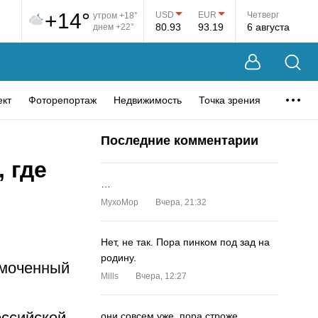
+14°
USD
EUR
Четверг
утром +18°
80.93
93.19
6 августа
днем +22°
ект
Фоторепортаж
Недвижимость
Точка зрения
Последние комментарии
 где
…
MyxoMop
Вчера, 21:32
Нет, не так. Пора пинком под зад на
родину.
омоченный
Mills
Вчера, 12:27
оссийской
они совсем уже. пора строже