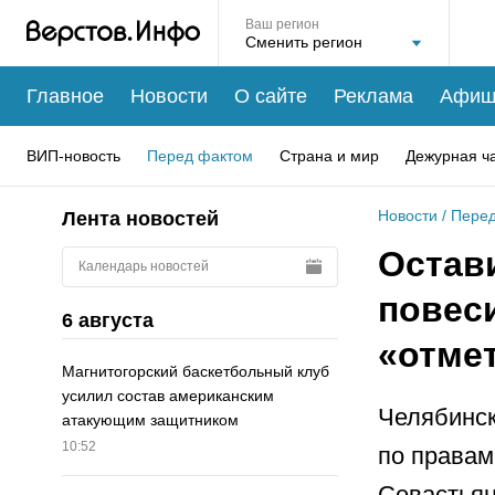
Ваш регион
Главное
Новости
О сайте
Реклама
Афиш
ВИП-новость
Перед фактом
Страна и мир
Дежурная ч
Новости
/
Перед
Лента новостей
Остави
Календарь новостей
повес
6 августа
«отме
Магнитогорский баскетбольный клуб
усилил состав американским
Челябинск
атакующим защитником
10:52
по правам
Севастьян