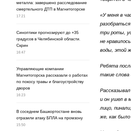
металла: завершено расследование
смертельного ДТП в Магнитогорске
«У меня в ч
17:21
разобраться
три роты, у
Синоптики прогнозируют до +35
градусов в Челябинской области.
не нравилось
Скрин
воды, этой 
16:47
Ребята посл
Управляющие компании
такие слова
Магнитогорска рассказали о работах
по покосу травы и благоустройству
дворов
Рассказывал 
16:23
и он ушел в 
лицо, пинали
В соседнем Башкортостане вновь
же, как было 
отразили атаку БПЛА на промзону
15:50