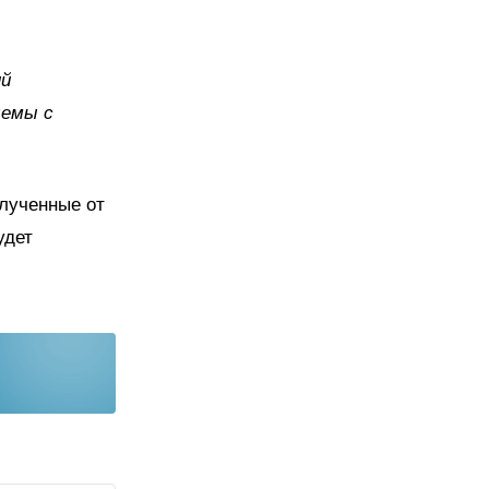
ий
лемы с
олученные от
удет