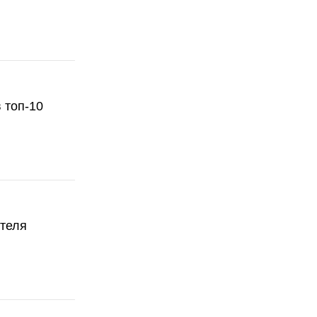
 топ-10
ателя