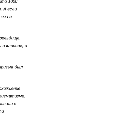
кто 1000
. А если
нег на
трельбище.
 в классах, и
 призыв был
рохождение
стигматизме.
равили в
ти