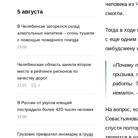
человека из 
5 августа
смогли.
В Челябинске загорелся склад
Тогда в ход
алкогольных напитков – огонь тушили
с еще одним
с помощью пожарного поезда
23:00
омбудсмену н
Челябинская область заняла второе
«Почему п
место в рейтинге регионов по
призыва, 
качеству дорог
работы. Т
21:01
1
немало», 
В России от укусов клещей
На вопрос, е
пострадало более 420 тысяч человек
19:00
Севастьянова
спустя полто
Грузовик превратил иномарку в груду
творится в ч