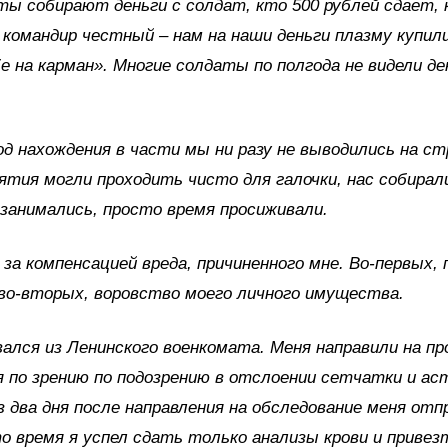
ты собирают деньги с солдат, кто 500 рублей сдает, 
 командир честный – нам на наши деньги плазму купили
е на карман». Многие солдаты по полгода не видели де
од нахождения в части мы ни разу не выводились на с
ятия могли проходить чисто для галочки, нас собирали
 занимались, просто время просиживали.
за компенсацией вреда, причиненного мне. Во-первых,
 во-вторых, воровство моего личного имущества.
ался из Ленинского военкомата. Меня направили на п
я по зрению по подозрению в отслоении сетчатки и а
з два дня после направления на обследование меня отп
о время я успел сдать только анализы крови и привез