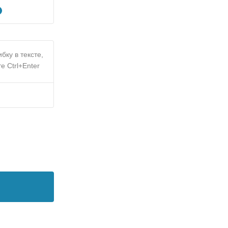
бку в тексте,
е Ctrl+Enter